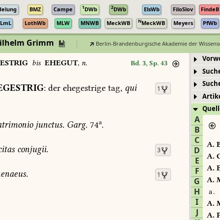
1
2
delung
BMZ
Campe
DWb
DWb
ElsWb
FiloSlov
FindeB
N
LmL
LothWb
MLW
MNWB
MeckWB
MeckWB
Meyers
PfWb
Wilhelm Grimm
Berlin-Brandenburgische Akademie der Wissens
Vorw
ESTRIG
bis
EHEGUT
,
n.
Bd. 3, Sp. 43
Such
Such
EGESTRIG
:
der
ehegestrige
tag,
qui
1
Artik
Quell
A
a
trimonio
junctus.
Garg.
74
.
B
C
A.
B
citas
conjugii.
D
3
A.
C
E
A.
E
F
enaeus.
1
A.
M
G
H
a.
I
A.
M
J
A.
P