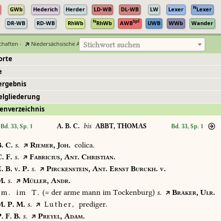
N
GWb
Hederich
Herder
LD-WB
DL-WB
LW
Lexer
Lexer
N
Spl
DR-WB
RD-WB
RhWb
RhWb
AWB
UWB
WWb
Wander
chaften
·
Niedersächsische Akademie der Wissenschaften zu Göttingen
Stichwort suchen
orte
e
ergebnis
elgliederung
enverzeichnis
A. B. C.
bis
ABBT, THOMAS
Bd. 33, Sp. 1
Bd. 33, Sp. 1
.
C.
s.
Riemer,
Joh.
colica.
.
F.
s.
Fabricius,
Ant.
Christian.
.
B.
v.
P.
s.
Pirckenstein,
Ant.
Ernst
Burckh.
v.
.
s.
Müller,
Andr.
m.
im
T.
(=
der
arme
mann
im
Tockenburg)
s.
Bräker,
Ulr.
.
P.
M.
s.
Luther,
prediger.
.
F.
B.
s.
Preyel,
Adam.