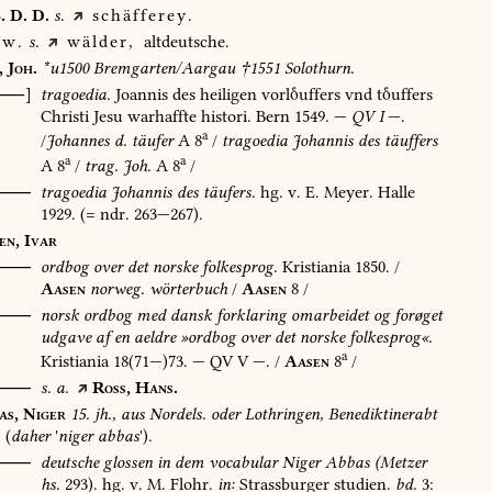
.
D.
D.
s.
schäfferey.
w.
s.
wälder,
altdeutsche.
,
Joh.
*u1500
Bremgarten/Aargau
†1551
Solothurn.
[⸺]
tragoedia.
Joannis
des
heiligen
vorluffers
vnd
tuffers
Christi
Jesu
warhaffte
histori.
Bern
1549
.
—
QV
I
—.
a
/
Johannes
d.
täufer
A
8
/
tragoedia
Johannis
des
täuffers
a
a
A
8
/
trag.
Joh.
A
8
/
⸺
tragoedia
Johannis
des
täufers.
hg.
v.
E.
Meyer.
Halle
1929
.
(=
ndr.
263—267).
en,
Ivar
⸺
ordbog
over
det
norske
folkesprog.
Kristiania
1850
.
/
Aasen
norweg.
wörterbuch
/
Aasen
8
/
O⸺
norsk
ordbog
med
dansk
forklaring
omarbeidet
og
forøget
udgave
af
en
aeldre
»ordbog
over
det
norske
folkesprog«.
a
Kristiania
18(71—)73.
—
QV
V
—.
/
Aasen
8
/
⸺
s.
a.
Ross,
Hans.
as,
Niger
15.
jh.,
aus
Nordels.
oder
Lothringen,
Benediktinerabt
(
daher
'
niger
abbas
').
⸺
deutsche
glossen
in
dem
vocabular
Niger
Abbas
(Metzer
hs.
293).
hg.
v.
M.
Flohr.
in:
Strassburger
studien.
bd.
3: