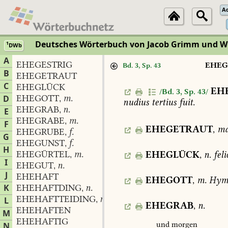
A
Deutsches Wörterbuch von Jacob Grimm und 
1
DWb
A
EHEGESTRIG
EHEG
Bd. 3, Sp. 43
B
EHEGETRAUT
C
EHEGLÜCK
EH
/Bd. 3, Sp. 43/
EHEGOTT
m.
D
,
nudius
tertius
fuit.
EHEGRAB
n.
,
E
EHEGRABE
m.
,
F
EHEGETRAUT
,
ma
EHEGRUBE
f.
,
G
EHEGUNST
f.
,
H
EHEGÜRTEL
m.
EHEGLÜCK
,
n.
feli
,
I
EHEGUT
n.
,
J
EHEHAFT
EHEGOTT
,
m.
Hym
K
EHEHAFTDING
n.
,
EHEHAFTTEIDING
n.
L
,
EHEGRAB
,
n.
EHEHAFTEN
M
EHEHAFTIG
und
morgen
N