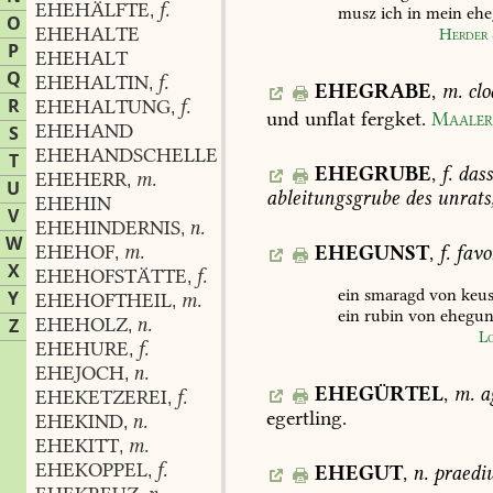
EHEHÄLFTE
f.
,
musz
ich
in
mein
ehe
O
EHEHALTE
Herder
P
EHEHALT
Q
EHEHALTIN
f.
,
EHEGRABE
,
m.
clo
R
EHEHALTUNG
f.
,
und
unflat
fergket.
Maale
EHEHAND
S
EHEHANDSCHELLE
T
EHEGRUBE
,
f.
dass
EHEHERR
m.
,
U
ableitungsgrube
des
unrats
EHEHIN
V
EHEHINDERNIS
n.
,
W
EHEHOF
m.
EHEGUNST
,
f.
favo
,
X
EHEHOFSTÄTTE
f.
,
ein
smaragd
von
keu
Y
EHEHOFTHEIL
m.
,
ein
rubin
von
ehegun
EHEHOLZ
n.
Z
,
L
EHEHURE
f.
,
EHEJOCH
n.
,
EHEGÜRTEL
,
m.
a
EHEKETZEREI
f.
,
egertling.
EHEKIND
n.
,
EHEKITT
m.
,
EHEKOPPEL
f.
EHEGUT
,
n.
praedi
,