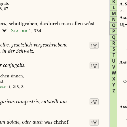
K
grab.
A.
S
L
8,
87
.
a.
M
Aal
N
aca,
schuttgraben,
dardurch
man
allen
wst
O
O
d
r
96
.
Stalder
1,
334
.
P
Q
R
elbe,
gesetzlich
vorgeschriebene
1
S
,
in
der
Schweiz.
T
U
Aas
r
conjugalis:
1
V
W
schen
sinnen,
X
st.
Y
ogau
1,
218,
2
.
Z
garicus
campestris,
entstellt
aus
2
Abb
um
dotale,
oder
auch
was
ehehof.
4