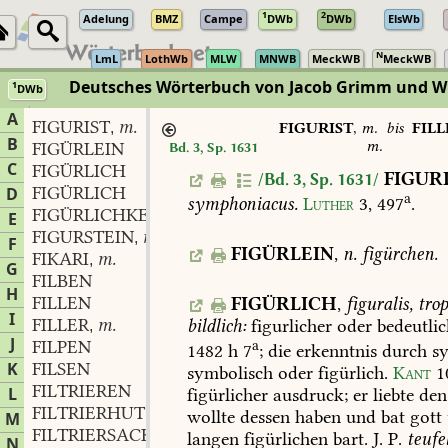
1
2
Adelung
BMZ
Campe
DWb
DWb
ElsWb
N
LmL
LothWb
MLW
MNWB
MeckWB
MeckWB
Deutsches Wörterbuch von Jacob Grimm und 
1
DWb
Berlin-Brandenburgische Akademie der Wissenschaften
·
Niedersächs
A
FIGURIST
m.
,
FIGURIST
,
m.
bis
FILL
B
m.
FIGÜRLEIN
Bd. 3, Sp. 1631
C
FIGÜRLICH
FIGUR
/Bd. 3, Sp. 1631/
FIGÜRLICH
D
a
symphoniacus.
Luther
3,
497
.
FIGÜRLICHKEIT
f.
,
E
FIGURSTEIN
m.
,
F
FIGÜRLEIN
,
n.
figürchen.
FIKARI
m.
,
G
FILBEN
H
FILLEN
FIGÜRLICH
,
figuralis,
trop
I
FILLER
m.
bildlich:
figurlicher
oder
bedeutlic
,
J
FILPEN
a
1482
h
7
;
die
erkenntnis
durch
sy
K
FILSEN
symbolisch
oder
figürlich.
Kant
1
FILTRIEREN
L
figürlicher
ausdruck;
er
liebte
den
FILTRIERHUT
m.
,
wollte
dessen
haben
und
bat
gott
M
FILTRIERSACK
m.
,
langen
figürlichen
bart.
J.
P.
teufe
N