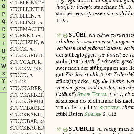
reg.,
vgl.
stuphar
lanugo
ahd.
gl.
3
STÜBLEINSCHREIBER
O
häufiger
belegte
staubhaar
th.
10,
STÜBLEINTHÜR
stäuben
vom
sprossen
der
milchha
P
STÜBLEIN
n.
,
1103.
Q
STÜBLING
m.
,
R
STÜBMACHER
m.
,
STÜBI
,
ein
schweizerdeutsc
STÜBNER
m.
S
,
erhalten
in
zusammensetzungen
u
STÜCHZEN
vb.
,
T
verbalen
und
präpositionalen
verb
STUCK
m.
,
U
der
stübegloggen
(
sie
läutet
)
ze
sa
STUCKARBEIT
f.
,
V
stübi
(1304)
arch.
f.
schweiz.
gesch
STUCCATUR
f.
,
W
swer
nach
der
stübgloggen
ane
li
STUCKWERK
n.
,
X
gat
Zürcher
stadtb.
1,
90
Zeller-W
STÜCK
n.
,
stäub(i)glocke,
'
eig.
die
glocke,
wel
Y
STÜCK-
von
der
gasse
und
aus
dem
wirtsh
STÜCKADER
f.
Z
,
('
stäubt
')
Staub-Tobler
2,
617
,
ob
z
STÜCKARBEIT
f.
,
si
saussen
do
bi
ainander
bis
nach
STÜCKÄRMEL
m.
,
viiii
in
der
nacht
v
.
Richental
chron
STÜCKBÄCKER
m.
,
stübi
läuten
Stalder
2,
412
.
STÜCKBANK
f.
,
STÜCKBAR
adj.
,
STÜCKBAUER
m.
,
STUBICH
,
n.
,
reisig:
man
h