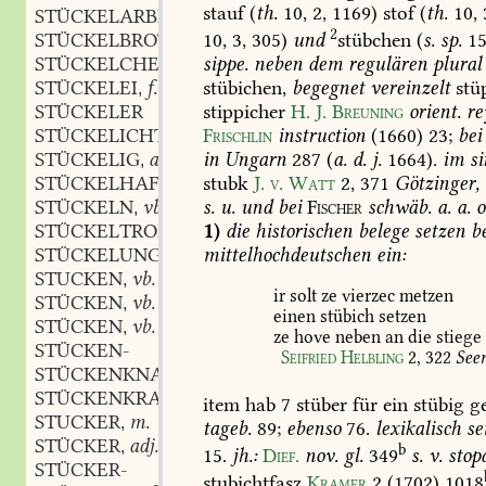
stauf
(
th.
10,
2,
1169)
stof
(
th.
10,
STÜCKELARBEIT
f.
,
2
STÜCKELBROT
n.
10,
3,
305)
und
stübchen
(
s.
sp.
15
,
STÜCKELCHEN
n.
sippe.
neben
dem
regulären
plural
,
STÜCKELEI
f.
stübichen,
begegnet
vereinzelt
stü
,
STÜCKELER
stippicher
H.
J.
Breuning
orient.
re
STÜCKELICHT
Frischlin
instruction
(1660)
23
;
bei
STÜCKELIG
adj.
in
Ungarn
287
(
a.
d.
j.
1664).
im
si
,
STÜCKELHAFT
adj.
stubk
J.
v.
Watt
2,
371
Götzinger,
,
STÜCKELN
vb.
s.
u.
und
bei
Fischer
schwäb.
a.
a.
o
,
STÜCKELTROMMEL
f.
1)
die
historischen
belege
setzen
be
,
STÜCKELUNG
f.
mittelhochdeutschen
ein:
,
STUCKEN
vb.
,
ir
solt
ze
vierzec
metzen
STÜCKEN
vb.
,
einen
stübich
setzen
STÜCKEN
vb.
,
ze
hove
neben
an
die
stiege
STÜCKEN-
Seifried
Helbling
2,
322
See
STÜCKENKNALL
m.
,
STÜCKENKRAUT
n.
,
item
hab
7
stüber
für
ein
stübig
g
STUCKER
m.
,
tageb.
89
;
ebenso
76.
lexikalisch
se
STÜCKER
adj.
,
b
15.
jh.:
Dief.
nov.
gl.
349
s.
v.
stop
STÜCKER-
stubichtfasz
Kramer
2
(1702)
1018