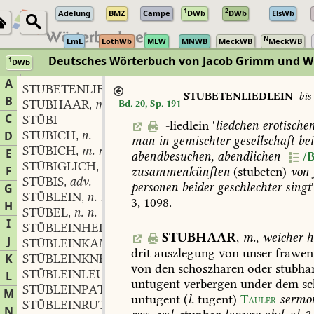
1
2
Adelung
BMZ
Campe
DWb
DWb
ElsWb
N
LmL
LothWb
MLW
MNWB
MeckWB
MeckWB
Deutsches Wörterbuch von Jacob Grimm und 
1
DWb
Berlin-Brandenburgische Akademie der Wissenschaften
·
Niedersächs
A
STUBETENLIEDLEIN
STUBETENLIEDLEIN
bi
B
STUBHAAR
m.
Bd. 20, Sp. 191
,
C
STÜBI
-liedlein
'
liedchen
erotische
STUBICH
n.
D
,
man
in
gemischter
gesellschaft
bei
STÜBICH
m. n.
,
E
abendbesuchen,
abendlichen
/B
STÜBIGLICH
adv.
,
F
zusammenkünften
(stubeten)
von
STÜBIS
adv.
,
personen
beider
geschlechter
singt
G
STÜBLEIN
n. n.
,
3,
1098
.
H
STÜBEL
n. n.
,
I
STÜBLEINHERR
STUBHAAR
,
m.
,
weicher
h
J
STÜBLEINKAMMER
drit
auszlegung
von
unser
frawen
K
STÜBLEINKNECHT
von
den
schoszharen
oder
stubha
STÜBLEINLEUTE
L
untugent
verbergen
under
dem
sc
STÜBLEINPATER
M
untugent
(
l.
tugent)
Tauler
sermo
STÜBLEINRUTSCHER
N