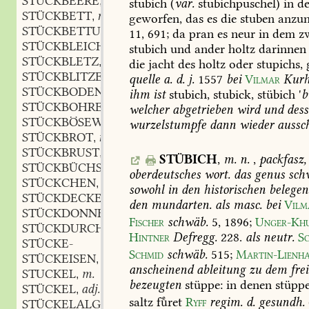
STÜCKBEERE
f.
,
stubich
(
var.
stubichpuschel)
in
d
STÜCKBETT
n.
,
geworfen,
das
es
die
stuben
anzun
STÜCKBETTUNG
f.
,
11,
691;
da
pran
es
neur
in
dem
zw
STÜCKBLEICHE
f.
,
stubich
und
ander
holtz
darinnen
STÜCKBLETZ
m.
,
die
jacht
des
holtz
oder
stupichs,
STÜCKBLITZEND
adj.
,
quelle
a.
d.
j.
1557
bei
Vilmar
Kurh
STÜCKBODEN
m.
,
ihm
ist
stubich,
stubick,
stübich
'
b
STÜCKBOHRER
m.
,
welcher
abgetrieben
wird
und
dess
STÜCKBÖSEWICHT
m.
,
wurzelstumpfe
dann
wieder
aussc
STÜCKBROT
n.
,
STÜCKBRUST
f.
,
STÜBICH
,
m.
n.
,
packfasz,
STÜCKBÜCHSE
f.
,
oberdeutsches
wort.
das
genus
sch
STÜCKCHEN
n.
,
sowohl
in
den
historischen
belegen
STÜCKDECKE
f.
,
den
mundarten.
als
masc.
bei
Vilm
STÜCKDONNER
m.
,
Fischer
schwäb.
5,
1896
;
Unger-Kh
STÜCKDURCHSCHUSZ
m.
,
Hintner
Defregg.
228
.
als
neutr.
S
STÜCKE-
Schmid
schwäb.
515
;
Martin-Lienh
STÜCKEISEN
n.
,
anscheinend
ableitung
zu
dem
frei
STUCKEL
m.
,
bezeugten
stüppe:
in
denen
stüppe
STÜCKEL
adj.
,
saltz
fret
Ryff
regim.
d.
gesundh.
STÜCKELALGE
f.
,