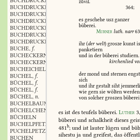
BUCHDRUCKERHERR
m.
,
zvil.
BUCHDRUCKERKUNST
f.
364
;
,
BUCHDRUCKERLEHRLING
m.
,
es
geschehe
usz
ganzer
BUCHDRUCKERPRESSE
f.
,
büberei.
BUCHDRUCKERSCHWÄRZE
f.
,
Murner
luth.
narr
6
BUCHDRUCKERSTOCK
m.
,
BUCHDRUCKERWALZE
f.
,
ihr
(
der
welt
)
grosze
kunst
is
BUCHE
f.
,
panketiern
BUCHECKERN
n.
und
in
der
büberei
studiern.
,
kirchenlied
vo
BUCHECKERNÖL
n.
,
BUCHEICHEL
f.
,
der
mond
und
sternen
engs
BUCHEL
f.
,
sich
BÜCHEL
f.
,
und
ihr
gestalt
siht
jemmerli
BÜCHEL
f.
,
wie
gern
sie
wölten
werden
BÜCHEL
n.
,
von
solcher
groszen
büberei
BUCHELBAUM
BÜCHELCHEN
n.
,
es
ist
des
teufels
büberei.
Luther
3
BÜCHELN
büberei
und
schalkheit
dieses
geis
BUCHELPFETZEN
b
481
;
und
ist
lauter
lügen
und
büb
PUCHELPETZEN
sihestu
ja
und
greifest,
das
öffentl
BUCHEN