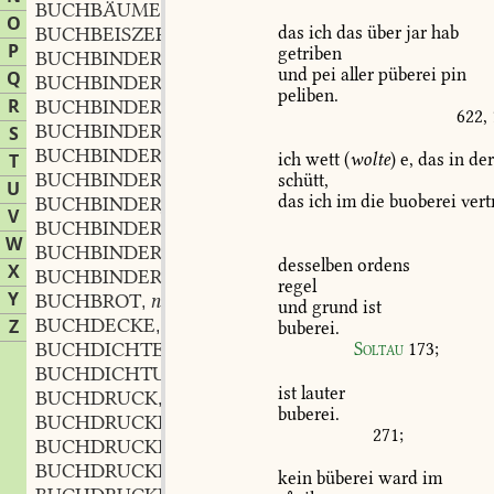
BUCHBÄUMEN
O
das
ich
das
über
jar
hab
BUCHBEISZER
m.
,
P
getriben
BUCHBINDER
m.
,
und
pei
aller
püberei
pin
Q
BUCHBINDERGESELLE
m.
,
peliben.
R
BUCHBINDERGOLD
n.
,
622,
BUCHBINDERHANDWERK
n.
S
,
BUCHBINDERHOBEL
m.
,
ich
wett
(
wolte
)
e,
das
in
de
T
BUCHBINDERLOHN
m.
schütt,
,
U
das
ich
im
die
buoberei
vert
BUCHBINDERJUNGE
m.
,
V
BUCHBINDERKLEISTER
m.
,
W
BUCHBINDERMEISTER
m.
,
desselben
ordens
X
BUCHBINDERSPÄNE
regel
Y
BUCHBROT
n.
,
und
grund
ist
BUCHDECKE
f.
Z
,
buberei.
BUCHDICHTER
m.
Soltau
173
;
,
BUCHDICHTUNG
f.
,
ist
lauter
BUCHDRUCK
m.
,
buberei.
BUCHDRUCKER
m.
,
271
;
BUCHDRUCKEREI
f.
,
BUCHDRUCKERGEHÜLFE
m.
,
kein
büberei
ward
im