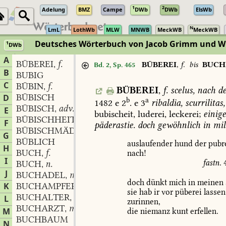
1
2
Adelung
BMZ
Campe
DWb
DWb
ElsWb
N
LmL
LothWb
MLW
MNWB
MeckWB
MeckWB
Deutsches Wörterbuch von Jacob Grimm und 
1
DWb
Berlin-Brandenburgische Akademie der Wissenschaften
·
Niedersächs
A
BÜBEREI
f.
,
BÜBEREI
,
f.
bis
BUCH
Bd. 2, Sp. 465
B
BUBIG
C
BÜBIN
f.
,
BÜBEREI
,
f.
scelus,
nach
d
BÜBISCH
D
b
a
1482
e
2
.
e
3
ribaldia,
scurrilitas,
BÜBISCH
adv.
,
E
bubischeit,
luderei,
leckerei;
einig
BÜBISCHHEIT
f.
,
F
päderastie.
doch
gewöhnlich
in
mil
BÜBISCHMÄDCHENHAFT
G
BÜBLICH
auslaufender
hund
der
pubr
H
BUCH
f.
nach!
,
I
fastn.
BUCH
n.
,
J
BUCHADEL
m.
,
doch
dünkt
mich
in
meinen
K
BUCHAMPFER
m.
,
sie
hab
ir
vor
püberei
lassen
BUCHALTER
m.
L
,
zurinnen,
BUCHARZT
m.
,
M
die
niemanz
kunt
erfellen.
BUCHBAUM
N