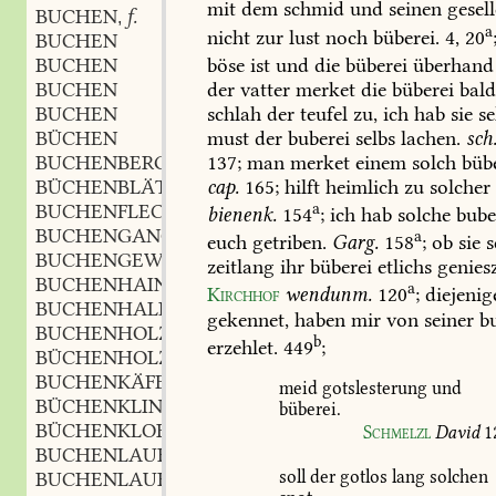
mit
dem
schmid
und
seinen
gesel
BUCHEN
f.
,
a
nicht
zur
lust
noch
büberei.
4,
20
BUCHEN
BUCHEN
böse
ist
und
die
büberei
überhand
BUCHEN
der
vatter
merket
die
büberei
bal
BUCHEN
schlah
der
teufel
zu,
ich
hab
sie
se
BÜCHEN
must
der
buberei
selbs
lachen.
sch
BUCHENBERG
m.
137;
man
merket
einem
solch
bübe
,
BÜCHENBLÄTTER
cap.
165;
hilft
heimlich
zu
solcher
BUCHENFLECHTE
f.
a
,
bienenk.
154
;
ich
hab
solche
bube
BUCHENGANG
m.
,
a
euch
getriben.
Garg.
158
;
ob
sie
s
BUCHENGEWÖLBE
n.
,
zeitlang
ihr
büberei
etlichs
genies
BUCHENHAIN
m.
,
a
Kirchhof
wendunm.
120
;
diejenig
BUCHENHALLE
f.
,
gekennet,
haben
mir
von
seiner
bu
BUCHENHOLZ
n.
,
b
erzehlet.
449
;
BÜCHENHOLZ
n.
,
BUCHENKÄFER
m.
,
meid
gotslesterung
und
BÜCHENKLINGE
f.
,
büberei.
BÜCHENKLOBE
m.
,
Schmelzl
David
1
BUCHENLAUB
n.
,
soll
der
gotlos
lang
solchen
BUCHENLAUBDACH
n.
,