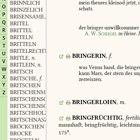
BRINNLICH
mein
theures
kleinod
jetzt,
O
schatz.
BRINZELICH
P
BRISENSAME
m.
,
Q
BRITEL
der
bringer
unwillkommner
R
BRITTEL
A.
W.
Schlegel
in
Heinr.
I
BRITELN
S
BRITTELN
T
BRITELRECHT
n.
,
U
BRINGERIN
,
f.
BRITLE
n.
,
V
BRITLEIN
n.
,
was
Venus
band,
die
bringe
W
BRITSCH
kann
Mars,
der
stern
des
ung
X
BRITSCHE
f.
,
zerreiszen.
Y
BRITSCHEN
BRITSCHENMEISTER
m.
Z
,
BRITSCHENSCHLAGER
m.
,
BRINGERLOHN
,
m.
BRITSCHENSCHLAGERISCH
BRITSCHHOLZ
n.
,
BRINGFRÜCHTIG
,
fertili
BRITSCHNASZ
mannhaft,
bringfrüchtig,
leichtsin
BRÖCKCHEN
a
175
.
BROCKE