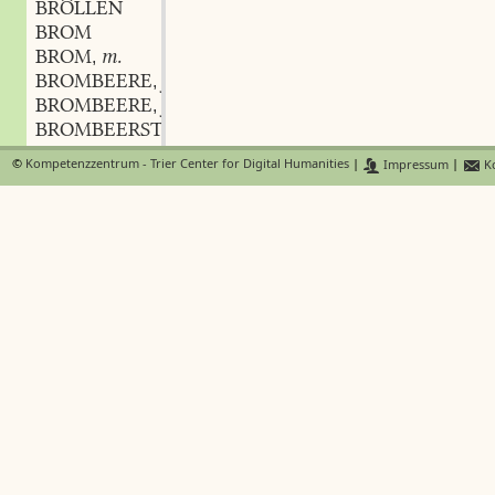
BRÖLLEN
BROM
BROM
m.
,
BROMBEERE
f.
,
BROMBEERE
f.
,
BROMBEERSTAUDE
f.
,
BROMBEERSTRAUCH
m.
,
©
Kompetenzzentrum - Trier Center for Digital Humanities
|
Impressum
|
Ko
BROMHAHN
m.
,
BROMHUHN
n.
,
BRÖMMELBIER
n.
,
BRÖMMELN
BROMMEN
BROMMER
m.
,
BRÖMMER
m.
,
BROMMER
m.
,
BROMMER
f.
,
BRONNE
BRONN
BRONNENSCHÖPFER
m.
,
BRONNENTROG
m.
,
BRONNENTRÖGLER
m.
,