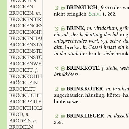
BRÖCKELN
BROCKEN
BRINGLICH
,
ferax:
der
wa
BROCKEN
m.
,
nicht
bringlich.
Schm.
1,
262
.
BROCKENBIRKE
BROCKENGESPENST
n.
,
BRINK
,
m.
viridarium,
grün
BROCKENGIPFEL
m.
,
ein
nd.,
der
bedeutung
des
hd.
ang
BROCKENHAUS
n.
,
entsprechendes
wort,
vgl.
schw.
dä
BROCKENSTAHL
m.
,
altn.
brecka.
in
Cassel
heiszt
ein
h
BROCKENSTEIN
m.
,
in
der
stadt
der
brink.
siehe
brunke
BROCKENSTÜCKCHEN
n.
,
BROCKENWEISE
adv.
,
BRINKKOTE
,
f.
stelle,
woh
BROCKET
f.
,
brinkköters.
BROCKKOHLE
f.
,
BRÖCKLEIN
BRINKKÖTER
,
m.
brinksit
BROCKLET
angerhäusler,
häusling,
kötter,
hal
BRÖCKLICHT
hintersasze.
BROCKPERLE
f.
,
BROCKTHOLZ
n.
,
BROD
n.
,
BRINKLIEGER
,
m.
dasselb
BRODEIS
n.
,
258
.
BRODELN