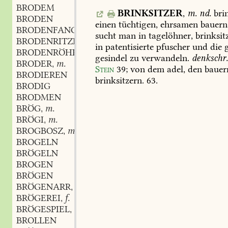
BRODEM
BRINKSITZER
,
m.
nd.
brin
BRODEN
einen
tüchtigen,
ehrsamen
bauern
BRODENFANG
sucht
man
in
tagelöhner,
brinksitz
BRODENRITZE
f.
,
in
patentisierte
pfuscher
und
die
g
BRODENRÖHRE
f.
,
gesindel
zu
verwandeln.
denkschr
BRODER
m.
,
Stein
39
;
von
dem
adel,
den
bauer
BRODIEREN
brinksitzern.
63.
BRODIG
BRODMEN
BRÖG
m.
,
BRÖGI
m.
,
BROGBOSZ
m.
,
BROGELN
BRÖGELN
BROGEN
BRÖGEN
BRÖGENARR
m.
,
BRÖGEREI
f.
,
BRÖGESPIEL
n.
,
BROLLEN