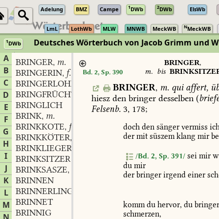
1
2
Adelung
BMZ
Campe
DWb
DWb
ElsWb
N
LmL
LothWb
MLW
MNWB
MeckWB
MeckWB
Deutsches Wörterbuch von Jacob Grimm und 
1
DWb
Berlin-Brandenburgische Akademie der Wissenschaften
·
Niedersächs
A
BRINGER
m.
,
BRINGER
,
B
m.
bis
BRINKSITZE
BRINGERIN
f.
Bd. 2, Sp. 390
,
C
BRINGERLOHN
m.
,
BRINGER
,
m.
qui
affert,
üb
BRINGFRÜCHTIG
D
hiesz
den
bringer
desselben
(
brief
BRINGLICH
E
Felsenb.
3,
178;
BRINK
m.
,
F
BRINKKOTE
f.
doch
den
sänger
vermiss
ich
,
G
der
mit
süszem
klang
mir
be
BRINKKÖTER
m.
,
H
BRINKLIEGER
m.
,
I
sei
mir
w
/Bd. 2, Sp. 391/
BRINKSITZER
du
mir
J
BRINKSASZE
m.
,
der
bringer
irgend
einer
sch
K
BRINNEN
BRINNERLING
m.
L
,
BRINNET
M
komm
du
hervor,
du
bringe
BRINNIG
schmerzen,
N