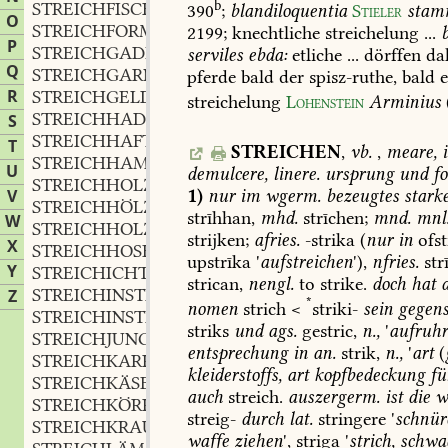
b
STREICHFISCH
m.
390
;
blandiloquentia
Stieler
stam
,
O
STREICHFORM
f.
2199
;
knechtliche
streichelung
...
,
P
STREICHGADEN
m.
serviles
ebda:
etliche
...
dörffen
da
,
Q
STREICHGARN
n.
pferde
bald
der
spisz-ruthe,
bald
e
,
R
STREICHGELD
streichelung
Lohenstein
Arminius
STREICHHADER
m.
S
,
STREICHHAFT
adj.
,
T
STREICHEN
,
vb.
,
meare,
i
STREICHHAMEN
m.
,
U
demulcere,
linere.
ursprung
und
fo
STREICHHOLZ
n.
,
1)
nur
im
wgerm.
bezeugtes
stark
V
STREICHHÖLZCHEN
n.
,
strīhhan,
mhd.
strīchen;
mnd.
mnl
W
STREICHHOLZSCHACHTEL
f.
,
strijken;
afries.
-strika
(
nur
in
ofst
X
STREICHHOSE
f.
,
upstrīka
'
aufstreichen
'),
nfries.
strī
Y
STREICHICHT
strican,
nengl.
to
strike.
doch
hat
d
STREICHINSTRUMENT
n.
Z
,
*
nomen
strich
<
striki-
sein
gegens
STREICHINSTRUMENTENSPIEL
n.
,
striks
und
ags.
gestric,
n.,
'
aufruh
STREICHJUNGE
m.
,
entsprechung
in
an.
strik,
n.,
'
art
(
STREICHKARPFEN
m.
,
kleiderstoffs,
art
kopfbedeckung
fü
STREICHKÄSE
m.
,
auch
streich.
auszergerm.
ist
die
w
STREICHKÖRPER
m.
,
streig-
durch
lat.
stringere
'
schnür
STREICHKRAUT
n.
,
waffe
ziehen
',
striga
'
strich,
schwa