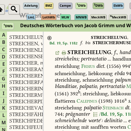
1
2
Adelung
BMZ
Campe
DWb
DWb
ElsWb
N
LmL
LothWb
MLW
MNWB
MeckWB
MeckWB
Deutsches Wörterbuch von Jacob Grimm und 
1
DWb
Berlin-Brandenburgische Akademie der Wissenschaften
·
Niedersächs
A
STREICHELUNG
f.
,
STREICHELUNG
,
B
f.
bis
STREICHERMUS
STREICHEN
vb.
Bd. 19, Sp. 1182
,
C
STREICHENLINIE
f.
,
STREICHELUNG
,
f.
,
hand
STREICHENSEMBLE
n.
D
,
streichelns;
pertractatio
...
handlun
STREICHER
m.
,
E
streichlung
Frisius
dict.
(1556)
994
STREICHERAMT
n.
,
F
schmeichlung,
liebkosung
ebda
94
STREICHERENSEMBLE
n.
,
G
streichlung,
schmeichlung
palpum
STREICHERFAMILIE
f.
,
H
blanditiae,
palpatio,
pertractatio
M
STREICHERIN
f.
,
b
I
(1561)
392
;
streichlung,
liebkosu
STREICHERMUSIK
f.
,
a
J
flattieren
Calepinus
(1598)
1016
s
STREICHERPINSEL
m.
,
streichelung
palpatio
Steinbach
dt.
K
STREICHEVANGELIUM
n.
,
744
;
prägnanter
STREICHFÄHIG
adj.
/Bd. 19, Sp. 11
L
,
schmeichelnde
worte
'
:
delinitio
...
e
STREICHFEDER
f.
,
M
streichlung
mit
sanfften
worten
C
STREICHFEUERZEUG
n.
,
N