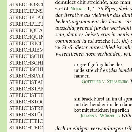
demulcet
chît
streichôt,
also
man
STREICHORCHESTER
n.
,
zartôt
Notker
1,
1,
76
Piper,
doch
s
STREICHPINSEL
m.
,
das
iterative
als
vielmehr
das
dimi
STREICHPLATZ
m.
,
bedeutungsmoment
des
leisen,
zär
STREICHPLETZ
ausschlaggebend
für
die
wortwahl
STREICHQUARTETT
n.
,
sein,
denn
es
heiszt:
crus
in
uenis
STREICHQUINTETT
n.
,
commoueat
id
est
striche
(13.
jh.
)
STREICHRICHTUNG
f.
,
26
St.-S.
dieser
unterschied
ist
mhd
STREICHRIEMEN
m.
,
wesentlichen
noch
vorhanden,
vgl.
STREICHSCHEIT
n.
,
STREICHSCHIENE
f.
,
er
greif
gefügeliche
dar.
STREICHSCHINDEL
f.
,
unde
streicht'
ez
(
daz
hundel
STREICHSPATEL
m.
handen
,
Gottfried
v.
Straszburg
T
STREICHSTAHL
m.
,
STREICHSTANGE
f.
,
STREICHSTEIN
m.
,
sin
brack
Fürst
an
im
uf
spra
STREICHSTOCK
m.
,
mit
der
hend
er
im
den
dan
STREICHSTRECKE
f.
,
bot
mit
straichen
jægerlich
STREICHSTÜCK
n.
,
Johann
v.
Würzburg
Wilh
STREICHTEICH
m.
,
STREICHTEICHLEIN
n.
doch
in
einigen
verwendungen
trit
,