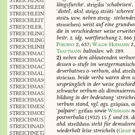
STREICHLÄMMEL
längsfurche
',
strigilis
'
schabeisen
',
STREICHLEDER
n.
,
'
distel
',
aksl.
strigǫ
strišti
'
scheren
'
STREICHLEIN
n.
,
stričь
usw.
neben
streig-
stehende
STREICHLEITER
f.
,
strauchen)
weist
auf
eine
grundwu
STREICHLER
m., nomen agentis
,
die
in
verschiedener
weise
erweite
STREICHLING
m.
,
beitr.
z.
idg.
wortforschung
2,
866
f
STREICHLINGS
adv.
,
Pokorny
2,
637
;
Walde-Hofmann
2,
STREICHLINIE
f.
,
Trautmann
baltoslav.
wb.
289
.
STREICHMACHER
m.
,
2)
neben
dem
ablautenden
verbu
STREICHMACHEREI
f.
,
dessen
o-
stufe
im
westgermanisch
STREICHMACHERISCH
adj.
,
deverbatives
ō-
verbum,
ahd.
strei
STREICHMAL
n.
,
strācian.
beide
verba
waren
dem
s
STREICHMASCHINE
f.
,
ursprünglich
in
der
weise
geschied
STREICHMASE
f.
,
schwache
verbum
als
diminuieren
STREICHMASSE
f.
,
bildung
in
der
bedeutung
'
streiche
STREICHMASZ
n.
,
verbum
stand,
vgl.
ags.
grāpian,
a
STREICHMESSER
n.
,
'
palpare
':
grifan
sowie
Wissmann
n
STREICHMODEL
m.
,
postverbalia
(1932)
15
f.
und
28.
d
STREICHMUSIK
f.
,
ahd.
streihhōn
steht
für
demulcere
STREICHNADEL
f.
,
wiederholt
leise
streicheln
(
Graff
6
STREICHNETZ
n.
,