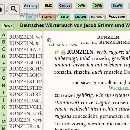
1
2
Adelung
BMZ
Campe
DWb
DWb
ElsWb
N
LmL
LothWb
MLW
MNWB
MeckWB
MeckWB
Deutsches Wörterbuch von Jacob Grimm und 
1
DWb
Berlin-Brandenburgische Akademie der Wissenschaften
·
Niedersächs
A
RUNZELN
verb.
,
RUNZELN
,
B
verb.
bis
RUNZELSTRE
RUNZELN
n.
,
Bd. 14, Sp. 1526
adj.
C
RUNZELRAUPE
f.
,
RUNZELN
,
verb.
rugare;
ah
RUNZELREICH
adj.
D
,
unbezeugt,
mhd.
runzeln,
gewöhnl
RUNZELSCHLANGE
f.
,
E
umlaut,
bisweilen
mit
solchem:
rug
RUNZELSCHNABEL
m.
,
F
ronzeln,
rinzeln,
auch
runselen
Die
RUNZELSONNTAG
m.
,
G
RUNZELSTIRN
f.
,
mit
sawr-gerünzelten
augbr
H
RUNZELSTIRNIG
adj.
Weckherli
,
I
RUNZELSTRENG
adj.
,
zu
runzel
gehörig,
wie
ein
seltenes
J
RUNZELUNG
f.
,
stammwort
runze:
rugare,
runsen
K
RUNZELVOLL
adj.
,
einem
vielleicht
nicht
echten
stark
RUNZEN
verb.
L
,
rugosus
ronczelicht,
gerunczen
50
RUNZEN
verb.
,
M
Luther
:
zornig
werden,
die
nasen
RUNZLER
m.
,
N
bedeutung: