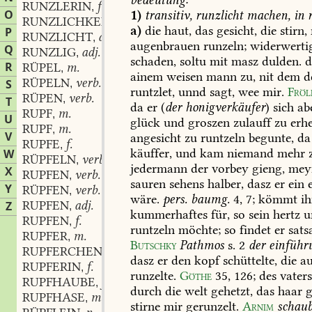
RUNZLERIN
f.
,
O
1)
transitiv,
runzlicht
machen,
in
r
RUNZLICHKEIT
f.
,
a)
die
haut,
das
gesicht,
die
stirn,
P
RUNZLICHT
adj.
,
augenbrauen
runzeln;
widerwerti
Q
RUNZLIG
adj.
,
schaden,
soltu
mit
masz
dulden.
d
R
RÜPEL
m.
,
ainem
weisen
mann
zu,
nit
dem
d
RÜPELN
verb.
S
,
runtzlet,
unnd
sagt,
wee
mir.
Fröl
RÜPEN
verb.
,
T
da
er
(
der
honigverkäufer
)
sich
ab
RUPF
m.
,
U
glück
und
groszen
zulauff
zu
erh
RUPF
m.
,
V
angesicht
zu
runtzeln
begunte,
da
RUPFE
f.
,
käuffer,
und
kam
niemand
mehr
W
RÜPFELN
verb.
,
jedermann
der
vorbey
gieng,
meyn
X
RUPFEN
verb.
,
sauren
sehens
halber,
dasz
er
ein
e
Y
RÜPFEN
verb.
,
wäre.
pers.
baumg.
4,
7;
kömmt
i
RUPFEN
adj.
Z
,
kummerhaftes
für,
so
sein
hertz
u
RUPFEN
f.
,
runtzeln
möchte;
so
findet
er
sats
RUPFER
m.
,
Butschky
Pathmos
s.
2
der
einführ
RUPFERCHEN
n.
,
dasz
er
den
kopf
schüttelte,
die
au
RUPFERIN
f.
,
runzelte.
Göthe
35,
126
;
des
vater
RUPFHAUBE
f.
,
durch
die
welt
gehetzt,
das
haar
g
RUPFHASE
m.
,
stirne
mir
gerunzelt.
Arnim
schaub