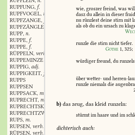
RÜPFLEIN
n.
,
RUPFUNG
f.
,
wie,
groszer
freind,
was
wil
RUPFVOGEL
m.
,
dasz
du
allein
in
dieser
frai
RUPFZANGE
f.
nu
rünzlest
deine
stirn
mit
l
,
als
ob
du
ein
ursach
zu
klag
RUPFZÄNGLEIN
n.
,
Weck
RUPP
n.
,
RUPPE
f.
,
runzle
die
stirn
nicht
tiefer.
RUPPE
f.
,
Göthe
1,
325
;
RÜPPELN
verb.
,
RUPPEMINZE
würdiger
freund,
du
runzels
RUPPIG
adj.
,
RUPPIGKEIT
f.
,
über
wetter-
und
herren-la
RUPPS
runzle
niemals
die
augenbra
RUPPSEN
RUPPSACK
m.
,
RUPRECHT
m.
,
b)
das
zeug,
das
kleid
runzeln:
RUPRECHTSKRAUT
n.
,
RUPRECHTZWILLING
m.
,
stürmt
im
haare
und
im
schl
RUPS
m.
,
RUPSEN
verb.
,
dichterisch
auch:
RÜPSEN
verb.
,