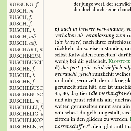
RÜPSUNG
f.
der
junge
west,
der
schwäch
,
der
doch
durch
seinen
hauc
RUSCH
m.
,
RUSCH
f.
,
RÜSCH
f.
,
c)
auch
in
freierer
verwendung,
vo
RÜSCHE
f.
,
verhalten
als
veranlassung
zum
ru
RÜSCH
adj.
,
(
die
krieger
)
nach
ihrer
entschlos
RÜSCH
adj.
,
rückkehr
da
so
eisern
standen,
un
RUSCHART
m.
,
selbst
Katwalden
runzelten!
darüb
RÜSCHBERN
verb.
,
wenig
bei
dir
gelächelt.
Klopstock
RUSCHBUSCH
d)
das
part.
prät.
wird
vielfach
adje
RUSCHE
f.
,
gebraucht
gleich
runzlicht:
welhes
RÜSCHE
f.
,
und
niht
gerunzelt,
der
ist
kriegik
RÜSCHE
f.
,
gerunzelt
stirn
hât,
der
ist
unschä
RUSCHEBUSCHE
45,
30
;
daʒ
tier
(
die
merjuncfrawe
RUSCHEBUSCHIG
adj.
,
und
ain
prust
reht
als
ain
juncfra
RUSCHEL
m. f.
,
weiten
gerunzelten
munt
sam
ain
RUSCHELEI
f.
,
wünschest
du
gelb,
ungestalt,
siec
RUSCHELIG
adj.
,
zittren
in
den
glidern
zu
werden.
RUSCHELKOPF
m.
,
a
narrenschiff
67
;
dein
glat
antlit
u
RUSCHELN
verb.
,