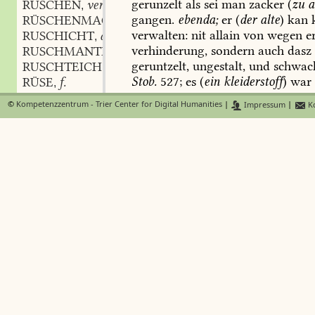
gerunzelt
als
sei
man
zacker
(
zu
a
RUSCHEN
verb.
,
gangen.
ebenda;
er
(
der
alte
)
kan
RÜSCHENMACHER
verwalten:
nit
allain
von
wegen
er
RUSCHICHT
adj.
,
verhinderung,
sondern
auch
dasz
RUSCHMANTEL
m.
,
geruntzelt,
ungestalt,
und
schwac
RUSCHTEICH
m.
,
Stob.
527
;
es
(
ein
kleiderstoff
)
war
RÜSE
f.
,
a
RUSEBUSE
noch
geruntzelet.
Garg.
113
;
klei
©
Kompetenzzentrum - Trier Center for Digital Humanities
|
Impressum
|
Ko
RUSEL
f.
eingefallenen
wangen,
langer
nase
,
RÜSEL
f.
gerunzelter
stirne
(
war
Tilly
).
Schi
,
RUSELDARM
m.
,
zusamen
kam
ein
hauf
der
a
RÜSELICHT
adj.
,
wunderlich,
entig,
ungestalt
RUSELN
verb.
,
gerunzelt,
zanlücket
und
kal
RÜSELN
verb.
,
H.
Sachs
meisterl.
269,
29
Gö
RÜSEN
verb.
,
RÜSIG
adj.
,
kauf
ein
zway
alte
pöse
wei
RUSKE
högret
und
pucklet
sint
von
gerunzelt,
ghrumpffen
und
u
RÜSPELHAAR
n.
,
muerret
und
munckisch
glei
RÜSPELN
verb.
,
dessen
fastn
RUSPEN
verb.
,
RÜSPER
f.
,
da
ich
wart
alt
und
ungescha
RÜSPERN
verb.
,