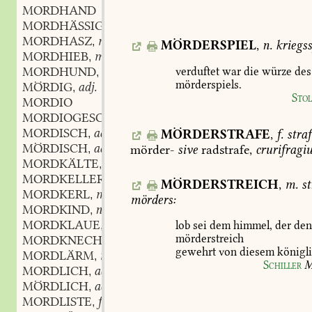
MORDHAND
MORDHÄSSIG
adj.
,
MORDHASZ
m.
,
MÖRDERSPIEL
,
n.
kriegss
MORDHIEB
m.
,
MORDHUND
m.
verduftet
war
die
würze
des
,
mörderspiels.
MÖRDIG
adj.
,
Sto
MORDIO
MORDIOGESCHREI
n.
,
MORDISCH
adj. und adv.
MÖRDERSTRAFE
,
f.
straf
,
MÖRDISCH
adj. und adv.
mörder-
sive
radstrafe,
crurifragi
,
MORDKÄLTE
f.
,
MORDKELLER
m.
,
MÖRDERSTREICH
,
m.
st
MORDKERL
m.
,
mörders:
MORDKIND
n.
,
MORDKLAUE
f.
lob
sei
dem
himmel,
der
de
,
mörderstreich
MORDKNECHT
m.
,
gewehrt
von
diesem
königl
MORDLÄRM
m.
,
Schiller
M
MORDLICH
adj. und adv.
,
MÖRDLICH
adj. und adv.
,
MORDLISTE
f.
,