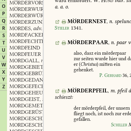
ward
ermördert.
W.
Hund
bair.
st
MÖRDERVORSATZ
m.
,
O
a.
a.
o.
MÖRDERWURF
m.
,
P
MÖRDERWÜRGUNG
f.
,
Q
MÖRDERNEST
,
n.
spelun
MÖRDERZUNFT
f.
,
Stieler
1341
.
R
MORDES
adv.
,
MORDFACKEL
f.
S
,
MORDFECHTER
MÖRDERPAAR
,
n.
paar
v
T
MORDFEIND
U
also,
dasz
ein
mörderpaar
MORDFEUER
V
zur
seiten
wurde
hier
und
da
MORDGALL
m.
,
W
er
(
Christus
)
mitten
ein
MORDGEBIETEND
part.
,
gehenket.
X
MORDGEBRÜLL
n.
,
P.
Gerhard
36,
Y
MORDGEDANKE
m.
,
MORDGEFECHT
Z
MÖRDERPFEIL
,
m.
pfeil
d
MORDGEHEUL
n.
,
schieszt:
MORDGEIST
m.
,
MORDGEMETZEL
n.
,
der
mörderpfeil,
der
unsern
MORDGERÜST
n.
,
fliegt
noch,
ist
noch
zur
erd
MORDGESCHICHTE
f.
,
gefallen.
MORDGESCHICHTLICH
adj.
Schiller
M
,