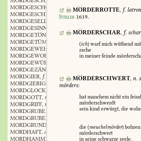
MORDGESCHLECHT
MORDGESCHOSZ
n.
,
MÖRDERROTTE
,
f.
latro
MORDGESCHREI
n.
,
Stieler
1619
.
MORDGESELL
m.
,
MORDGESINNT
part.
,
MÖRDERSCHAR
,
f.
schar
MORDGETÖN
n.
,
MORDGETÜMMEL
n.
,
(
ich
)
warf
mich
wüthend
mi
MORDGEWEHR
n.
,
rache
MORDGEWOHNT
adj.
in
meiner
feinde
mördersch
,
MORDGEWÜHL
n.
,
MORDGEZÄNK
n.
,
MORDGIER
f.
,
MÖRDERSCHWERT
,
n.
MORDGIERIG
adj.
,
mörders:
MORDGLOCKE
f.
,
MORDGOTT
m.
hat
manchem
nicht
ein
feind
,
mörderschwerdt
MORDGRIFF
m.
,
sein
kind
erwürgt,
die
wohn
MORDGRUBE
f.
,
MORDGRUBEREI
f.
,
MORDGRUND
m.
,
die
(
meuchelmörder
)
bohren
MORDHAFT
adj. und adv.
,
mörderschwert
MORDHAMMER
m.
in
seine
schwarze
seele.
,