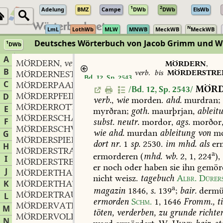
1
2
Adelung
BMZ
Campe
DWb
DWb
ElsWb
N
LmL
LothWb
MLW
MNWB
MeckWB
MeckWB
Deutsches Wörterbuch von Jacob Grimm und 
1
DWb
Berlin-Brandenburgische Akademie der Wissenschaften
·
Niedersächs
A
MÖRDERN
verb.
,
MÖRDERN
,
B
verb.
bis
MÖRDERSTRE
MÖRDERNEST
n.
,
Bd. 12, Sp. 2543
m.
C
MÖRDERPAAR
n.
,
MÖR
/Bd. 12, Sp. 2543/
MÖRDERPFEIL
m.
D
,
verb.
,
wie
morden.
ahd.
murdran;
MÖRDERROTTE
f.
,
E
myrðran;
goth.
maurþrjan,
ableit
MÖRDERSCHAR
f.
,
F
subst.
neutr.
mordor,
ags.
morðor
MÖRDERSCHWERT
n.
,
wie
ahd.
murdan
ableitung
von
mo
G
MÖRDERSPIEL
n.
,
dort
nr.
1
sp.
2530.
im
mhd.
als
er
H
MÖRDERSTRAFE
f.
,
a
ermorderen
(
mhd.
wb.
2,
1,
224
),
I
MÖRDERSTREICH
m.
,
er
noch
oder
haben
sie
ihn
gemörd
J
MÖRDERTHAL
n.
,
nicht
weisz.
tagebuch
Albr.
Dürer
K
MÖRDERTHAT
f.
,
a
magazin
1846
,
s.
139
;
bair.
dermü
MÖRDERTRAUM
m.
L
,
ermorden
Schm.
1,
1646
Fromm.,
ti
MÖRDERVATER
m.
,
M
töten,
verderben,
zu
grunde
richte
MÖRDERVOLL
adj.
,
N