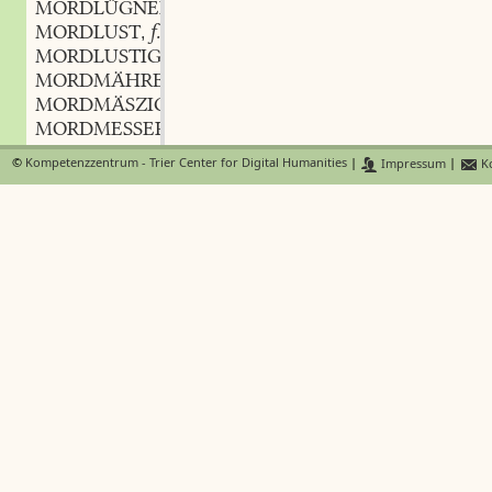
MORDLÜGNERISCH
adj.
,
MORDLUST
f.
,
MORDLUSTIG
adj.
,
MORDMÄHRE
f.
,
MORDMÄSZIG
adj. und adv.
,
MORDMESSER
MORDNACHT
©
Kompetenzzentrum - Trier Center for Digital Humanities
|
Impressum
|
Ko
MORDNETZ
n.
,
MORDOPFER
n.
,
MORDPFEIL
m.
,
MORDPFRIEMEN
MORDPLAN
m.
,
MORDPLATZ
m.
,
MORDPROPHET
MORDRACHE
f.
,
MORDRÄCHER
m.
,
MORDRACKER
m.
,
MORDRAUFER
m.
,
MORDRAUPE
f.
,
MORDRICHTER
m.
,
MORDSAPPERMENT