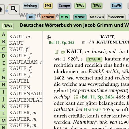
1
2
Adelung
BMZ
Campe
DWb
DWb
ElsWb
N
LmL
LothWb
MLW
MNWB
MeckWB
MeckWB
Deutsches Wörterbuch von Jacob Grimm und 
1
DWb
Berlin-Brandenburgische Akademie der Wissenschaften
·
Niedersächs
A
KAUT
m.
,
KAUT
,
B
m.
bis
KAUTENFLAC
KAUT
Bd. 11, Sp. 362
C
KAUT
f.
,
KAUT
,
m.
tausch,
md.,
im
1
KAUTE
f.
D
,
a
wb.
1,
920
,
s.
kauten
:
da
1
DWb
KAUTABAK
m.
,
E
rechtlich
und
redelich
eins
kuds
u
KAUTE
f.
,
F
ubirkomen
sin.
Frankf.
archiv,
wäh
KAUTE
f.
,
G
1402,
wie
wechsel
und
kud
rechtsa
KÄUTEL
die
welche
aus
verwechslung,
tau
H
KAUTEN
gebürt
(
ex
permutatione
competit
)
I
KAUTENFAUL
rechtsp.
465
;
d
/Bd. 11, Sp. 363/
J
KAUTENFLACHS
oder
kaut
der
güter
belangende.
E
K
KAUTER
rathsstat.
bei
Haltaus
1075
;
so
oft
KAUTER
m.
L
,
durch
erbfälle,
kaufs
oder
kautwe
KAUTER
m.
,
M
werden.
Naumburg.
urk.
von
1590
KÄUTER
m.
,
N
kût
m.:
dat
wir
..
einen
kut
gemac