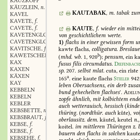
KAUZKOPF
KÄUZLEIN
n.
,
KAUTABAK
,
m.
tabak
zu
KAVEL
KAVETE
f.
,
CAVETE
f.
KAUTE
,
f.
wieder
ein
mittel
,
KAVETENGLOCKE
f.
von
geschichtlichem
werte.
,
CAVETENGLOCKE
f.
1)
flachs
in
einer
gewissen
form
u
,
KAVITSCHE
f.
kawte
flachs,
colligatura.
Breslaue
,
KAWETSCHER
b
(
mhd.
wb.
1,
920
);
pensum,
ein
ka
KAX
fusus
filis
circumdatus.
Diefenbach
KAXEN
sp.
207.
selbst
mlat.
cuta,
ein
rîste
KÄXEN
a
165
.
eine
kaute
flachs
Stieler
942
KAY
leben
Obersachsens,
ein
derb
zusa
KEBBELN
bund
gehechelten
flachses
'.
Adelun
KEBELN
zopfe
ähnlich,
mit
kolbichtem
ende
KEBLER
auch
wetterauisch,
hessisch
(
kinde
KEBSBETTE
n.
,
thüring.
(
nordthür.
auch
kûte),
voi
KEBSBRAUT
f.
,
oberlausitz.
dem.
käutel,
keutel
n.,
KEBSE
f.
,
koitel.
im
mittleren
Thüringen
z.
b
KEBSE
f.
,
bauern
den
flachs
in
solchen
kaut
KEBSEHE
f.
,