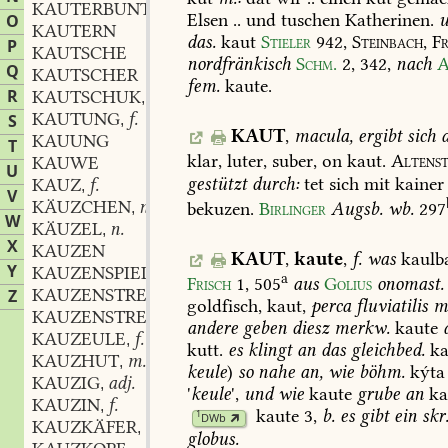
KAUTERBUNT
Elsen
..
und
tuschen
Katherinen.
u
O
KAUTERN
das.
kaut
Stieler
942
,
Steinbach
,
Fr
P
KAUTSCHE
nordfränkisch
Schm.
2,
342
,
nach
A
Q
KAUTSCHER
fem.
kaute.
R
KAUTSCHUK
m.
,
KAUTUNG
f.
S
,
KAUT
,
macula,
ergibt
sich
a
KAUUNG
T
klar,
luter,
suber,
on
kaut.
Altenst
KAUWE
U
gestützt
durch:
tet
sich
mit
kainer
KAUZ
f.
,
V
KÄUZCHEN
n.
bekuzen.
Birlinger
Augsb.
wb.
297
,
W
KÄUZEL
n.
,
X
KAUZEN
KAUT
,
kaute
,
f.
was
kaulba
Y
KAUZENSPIEL
a
Frisch
1,
505
aus
Golius
onomast.
KAUZENSTREICHEN
n.
Z
,
goldfisch,
kaut,
perca
fluviatilis
mi
KAUZENSTREICHER
m.
,
andere
geben
diesz
merkw.
kaute
KAUZEULE
f.
,
kutt.
es
klingt
an
das
gleichbed.
ka
KAUZHUT
m.
,
keule
)
so
nahe
an,
wie
böhm.
kýta
KAUZIG
adj.
,
'
keule
',
und
wie
kaute
grube
an
ka
KAUZIN
f.
,
kaute
3,
b.
es
gibt
ein
skr
1
DWb
KAUZKÄFER
m.
,
globus.