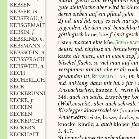
markt,
gleich
zum
verspinnen
eing
KEBSEN
gute
steinflachs
aber
wird
in
käut
KEBSER
m.
,
deren
sieben
auf
ein
pfund
gehn.
KEBSFRAU
f.
,
2)
nd.
und
hd.
zeigt
es
sich
nur
spu
KEBSGEMAHL
m.
,
gegenden,
die
dem
md.
benachbar
KEBSIN
f.
,
göttingisch
kaue,
kûe
f.
(
mit
gesc
KEBSKIND
n.
,
risten
machen
eine
kûe.
Schambac
KEBSMANN
m.
,
deutet
md.
einflusz
an.
hennebergi
KEBSSOHN
m.
,
kaute
als
masc.,
ein
in
einen
zopf
g
KEBSSPRACHE
f.
,
büschel
flachs,
so
viel
man
auf
ein
KEBSWEIB
n.
,
verspinnen
nimmt,
ehe
er
als
rock
KECH
gewunden
ist.
Reinwald
1,
77
,
im
h
KECHERLICH
md.
anklang.
dann
mit
hd.
z
für
t
KECK
Anspachischen,
kauzen
f.,
reiste
fl
KECKBRUNNEN
m.
,
346
;
auch
im
sächs.
Erzgebirge
ko
KECKE
f.
,
(
Wolkenstein
).
aber
auch
schwäb.
KECKEN
Kiszlegger
klosterrodel
69
(knaute
KECKEN
Anderwärts
reiste,
bosze,
docke,
w
KECKERCHT
knocke,
kindle;
s.
auch
kloben
fla
KECKERN
3,
417
.
KECKHAFT
3)
bemerkenswerte
nebenformen.