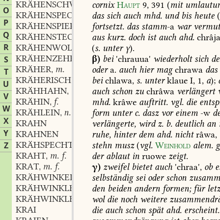
KRÄHENSCHWARM
m.
cornix
Haupt
9,
391
(
mit
umlautu
,
O
KRÄHENSPECHT
m.
das
sich
auch
mhd.
und
bis
heute
,
P
KRÄHENSPIER
fortsetzt.
das
stamm
-a
war
vermut
Q
KRÄHENSTECHER
m.
aus
kurz.
doch
ist
auch
ahd.
chrâj
,
R
KRÄHENWOLLBLUME
f.
(
s.
unter
γ
).
,
KRÄHENZEHE
f.
β)
bei
'chrauua'
wiederholt
sich
de
S
,
KRÄHER
m.
oder
a.
auch
hier
mag
chrawa
das
,
T
KRÄHERISCH
adj.
bei
chlawa,
s.
unter
klaue
I,
1,
a
);
,
U
KRÄHHAHN
m.
auch
schon
zu
chrâwa
verlängert
,
V
KRÄHIN
f.
mhd.
krâwe
auftritt.
vgl.
die
entsp
,
W
KRÄHLEIN
n.
form
unter
c.
dasz
vor
einem
-w
d
,
X
KRAHN
verlängerte,
wird
z.
b.
deutlich
an
Y
KRAHNEN
ruhe,
hinter
dem
ahd.
nicht
râwa,
KRÄHSPECHT
Z
stehn
musz
(
vgl.
Weinhold
alem.
g
KRAHT
m. f.
der
ablaut
in
ruowe
zeigt.
,
KRAT
m. f.
γ)
zweifel
bietet
auch
'chraa',
ob
e
,
KRÄHWINKEL
selbständig
sei
oder
schon
zusamme
KRÄHWINKLER
m.
den
beiden
andern
formen;
für
letz
,
KRÄHWINKLERISCH
adj.
wol
die
noch
weitere
zusammendr
,
KRAI
die
auch
schon
spät
ahd.
erscheint.