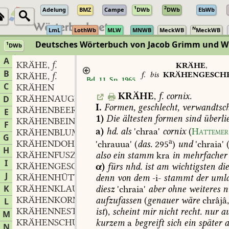
1
2
Adelung
BMZ
Campe
DWb
DWb
ElsWb
N
LmL
LothWb
MLW
MNWB
MeckWB
MeckWB
Deutsches Wörterbuch von Jacob Grimm und 
1
DWb
Berlin-Brandenburgische Akademie der Wissenschaften
·
Niedersächs
A
KRÄHE
f.
,
KRÄHE
,
B
f.
bis
KRÄHENGESCHR
KRÄHE
f.
,
Bd. 11, Sp. 1965
n.
C
KRÄHEN
KRÄHE
,
f.
cornix.
KRÄHENAUGE
f.
D
,
I.
Formen,
geschlecht,
verwandtsch
KRÄHENBEERE
f.
,
E
1)
Die
ältesten
formen
sind
überlie
KRÄHENBEIN
n.
,
F
a)
hd.
als
'chraa'
cornix
(
Hattemer
KRÄHENBLUME
f.
,
G
a
KRÄHENDOHLE
f.
'chrauua'
(
das.
295
)
und
'chraia'
,
H
KRÄHENFUSZ
m.
also
ein
stamm
kra
in
mehrfacher
,
I
KRÄHENGESCHREI
n.
α)
fürs
nhd.
ist
am
wichtigsten
di
,
J
KRÄHENHÜTTE
f.
denn
von
dem
-i-
stammt
der
umla
,
K
KRÄHENKLAUE
f.
diesz
'chraia'
aber
ohne
weiteres
n
,
KRÄHENKORN
n.
aufzufassen
(
genauer
wäre
chrâjâ
L
,
KRÄHENNEST
n.
ist
),
scheint
mir
nicht
recht.
nur
au
,
M
KRÄHENSCHUSZ
m.
kurzem
a
begreift
sich
ein
später
a
,
N