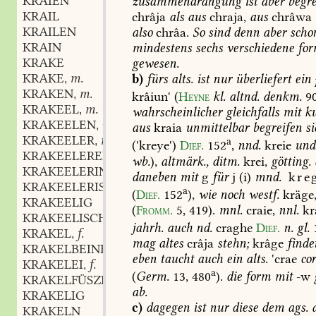
KRAIEN
zusammendrängung
ist
aber
begre
KRAIL
chrâja
als
aus
chraja,
aus
chrâwa
KRAILEN
also
chrâa.
So
sind
denn
aber
scho
KRAIN
mindestens
sechs
verschiedene
for
KRAKE
gewesen.
KRAKE
m.
b)
fürs
alts.
ist
nur
überliefert
ein
,
KRAKEN
m.
,
krâiun'
(
Heyne
kl.
altnd.
denkm.
9
KRAKEEL
m.
,
wahrscheinlicher
gleichfalls
mit
ku
KRAKEELEN
verbum
,
aus
kraia
unmittelbar
begreifen
si
KRAKEELER
m.
,
a
('kreye')
Dief.
152
,
nnd.
kreie
und
KRAKEELEREI
f.
,
wb.
),
altmärk.,
ditm.
krei,
götting.
KRAKEELERIN
f.
,
daneben
mit
g
für
j
(i)
mnd.
kre
KRAKEELERISCH
a
(
Dief.
152
),
wie
noch
westf.
kräge
KRAKEELIG
(
Fromm.
5,
419
).
mnl.
craie,
nnl.
kr
KRAKEELISCH
jahrh.
auch
nd.
craghe
Dief.
n.
gl.
KRAKEL
f.
,
mag
altes
crâja
stehn;
krâge
finde
KRAKELBEINE
eben
taucht
auch
ein
alts.
'crae
co
KRAKELEI
f.
,
a
(
Germ.
13,
480
).
die
form
mit
-w
KRAKELFÜSZE
ab.
KRAKELIG
c)
dagegen
ist
nur
diese
dem
ags.
a
KRAKELN