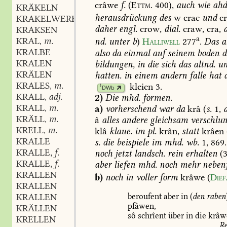
crâwe
f.
(
Ettm.
400),
auch
wie
ahd
KRÄKELN
herausdrückung
des
w
crae
und
cr
KRAKELWERK
daher
engl.
crow,
dial.
craw,
cra,
KRAKSEN
a
KRAL
m.
nd.
unter
b
)
Halliwell
277
.
Das
a
,
KRALBE
also
da
einmal
auf
seinem
boden
d
KRALEN
bildungen,
in
die
sich
das
altnd.
un
KRÄLEN
hatten.
in
einem
andern
falle
hat
d
KRALES
m.
kleien
3.
,
1
DWb
KRALL
adj.
2)
Die
mhd.
formen.
,
KRALL
m.
a)
vorherschend
war
da
krâ
(
s.
1,
a
,
KRÄLL
m.
â
alles
andere
gleichsam
verschlu
,
KRELL
m.
klâ
klaue.
im
pl.
krân,
statt
krâen
,
KRALLE
s.
die
beispiele
im
mhd.
wb.
1,
869.
KRALLE
f.
noch
jetzt
landsch.
rein
erhalten
(3
,
KRALLE
f.
aber
liefen
mhd.
noch
mehr
neben
,
KRALLEN
b)
noch
in
voller
form
krâwe
(
Dief
KRALLEN
beroufent
aber
in
(
den
raben
KRALLEN
pfâwen,
KRÄLLEN
sô
schrîent
über
in
die
krâw
KRELLEN
R