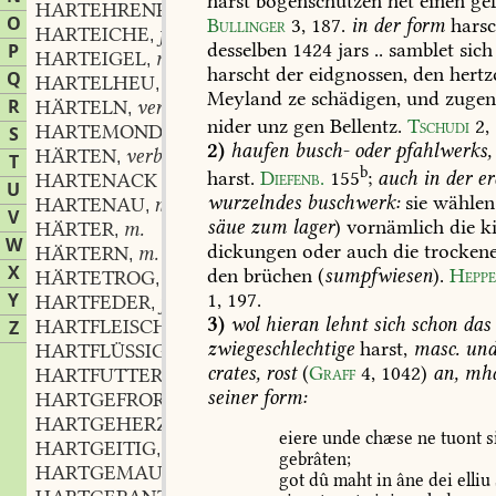
harst
bogenschützen
het
einen
gef
HARTEHRENRÜHRIG
O
Bullinger
3,
187
.
in
der
form
harsc
HARTEICHE
f.
,
desselben
1424
jars
..
samblet
sich
P
HARTEIGEL
m.
,
harscht
der
eidgnossen,
den
hertz
Q
HARTELHEU
n.
,
Meyland
ze
schädigen,
und
zuge
R
HÄRTELN
verb.
,
nider
unz
gen
Bellentz.
Tschudi
2,
HARTEMOND
S
2)
haufen
busch-
oder
pfahlwerks,
HÄRTEN
verb.
,
T
b
harst.
Diefenb.
155
;
auch
in
der
er
HARTENACK
U
wurzelndes
buschwerk:
sie
wählen
HARTENAU
n.
,
V
säue
zum
lager
)
vornämlich
die
ki
HÄRTER
m.
,
W
dickungen
oder
auch
die
trocken
HÄRTERN
m.
,
X
den
brüchen
(
sumpfwiesen
).
Hepp
HÄRTETROG
m.
,
Y
1,
197
.
HARTFEDER
f.
,
3)
wol
hieran
lehnt
sich
schon
das
HARTFLEISCHIG
adj.
Z
,
zwiegeschlechtige
harst,
masc.
un
HARTFLÜSSIG
adj.
,
crates,
rost
(
Graff
4,
1042
)
an,
mhd
HARTFUTTER
n.
,
seiner
form:
HARTGEFROREN
part.
,
HARTGEHERZT
part.
,
eiere
unde
chæse
ne
tuont
s
HARTGEITIG
adj.
,
gebrâten;
HARTGEMAULT
part.
,
got
dû
maht
in
âne
dei
elliu