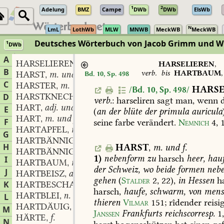
1
2
Adelung
BMZ
Campe
DWb
DWb
ElsWb
N
LmL
LothWb
MLW
MNWB
MeckWB
MeckWB
Deutsches Wörterbuch von Jacob Grimm und 
1
DWb
Berlin-Brandenburgische Akademie der Wissenschaften
·
Niedersächs
A
HARSELIEREN
verb.
,
HARSELIEREN
,
B
verb.
bis
HARTBAUM
HARST
m. und f.
Bd. 10, Sp. 498
,
C
HARSTER
m.
,
HARSE
/Bd. 10, Sp. 498/
HARSTKNECHT
m.
D
,
verb.
:
harseliren
sagt
man,
wenn
d
HART
adj. und adv.
,
E
(
an
der
blüte
der
primula
auricula
HART
m. und f.
,
F
seine
farbe
verändert.
Nemnich
4,
1
HARTAPFEL
m.
,
G
HARTBÄNNIG
adj.
,
H
HARST
,
m.
und
f.
HARTBÄNNIGKEIT
f.
,
1)
nebenform
zu
harsch
heer,
hauf
I
HARTBAUM
m.
,
der
Schweiz,
wo
beide
formen
neb
J
HARTBEISZ
adj.
,
gehen
(
Stalder
2,
22
),
in
Hessen
ha
K
HARTBESCHATZT
part.
,
harsch,
haufe,
schwarm,
von
mens
HARTBLEI
n.
L
,
thieren
Vilmar
151
;
rîdender
reisi
HARTDÄUIG
adj.
,
M
Janssen
Frankfurts
reichscorresp.
1
HÄRTE
f.
,
N