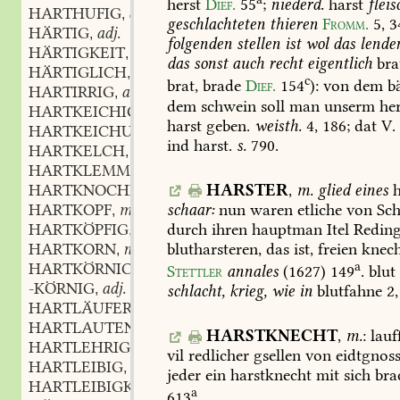
herst
Dief.
55
;
niederd.
harst
fleis
HARTHUFIG
adj.
,
geschlachteten
thieren
Fromm.
5,
3
HÄRTIG
adj.
,
folgenden
stellen
ist
wol
das
lende
HÄRTIGKEIT
f.
,
das
sonst
auch
recht
eigentlich
bra
HÄRTIGLICH
adv.
,
c
brat,
brade
Dief.
154
):
von
dem
b
HARTIRRIG
adj.
,
dem
schwein
soll
man
unserm
he
HARTKEICHIG
adj.
,
harst
geben.
weisth.
4,
186;
dat
V.
HARTKEICHUNG
f.
,
ind
harst.
s.
790.
HARTKELCH
m.
,
HARTKLEMMIG
adj.
,
HARSTER
,
m.
glied
eines
h
HARTKNOCHIG
adj.
,
schaar:
nun
waren
etliche
von
Sch
HARTKOPF
m.
,
durch
ihren
hauptman
Itel
Redin
HARTKÖPFIG
adj.
,
blutharsteren,
das
ist,
freien
knech
HARTKORN
n.
,
a
HARTKÖRNICHT
adj.
Stettler
annales
(1627)
149
.
blut
,
-KÖRNIG
adj.
schlacht,
krieg,
wie
in
blutfahne
2,
,
HARTLÄUFER
m.
,
HARTLAUTEND
part.
,
HARSTKNECHT
,
m.
:
lauf
HARTLEHRIG
adj.
,
vil
redlicher
gsellen
von
eidtgnoss
HARTLEIBIG
adj.
,
jeder
ein
harstknecht
mit
sich
bra
HARTLEIBIGKEIT
f.
,
a
613
.