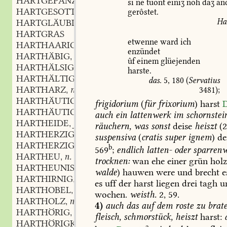
HARTGEPANZERT
part.
,
si
ne
tuont
einiʒ
noh
daʒ
an
HARTGESOTTEN
part.
gerôstet.
,
Ha
HARTGLÄUBIG
adj.
,
HARTGRAS
etwenne
ward
ich
HARTHAARIG
adj.
,
enzündet
HARTHÄBIG
adj.
,
ûf
einem
glüejenden
HARTHÄLSIG
adj.
,
harste.
HARTHÄLTIG
adj.
,
das.
5,
180
(
Servatius
HARTHARZ
m.
3481);
,
HARTHÄUTIG
adj.
,
frigidorium
(
für
frixorium
)
harst
D
HARTHÄUTIGKEIT
f.
,
auch
ein
lattenwerk
im
schornstei
HARTHEIDE
f.
,
räuchern,
was
sonst
deise
heiszt
(2
HARTHERZIG
adj.
,
suspensiva
(
cratis
super
ignem
)
dei
HARTHERZIGKEIT
f.
,
b
569
;
endlich
latten-
oder
sparren
HARTHEU
n.
,
trocknen:
wan
ehe
einer
grün
hol
HARTHEUNISCH
m.
,
walde
)
hauwen
were
und
brecht
e
HARTHIRNIG
adj.
,
es
uff
der
harst
liegen
drei
tagh
u
HARTHOBEL
m.
,
wochen.
weisth.
2,
59.
HARTHOLZ
n.
,
4)
auch
das
auf
dem
roste
zu
brat
HARTHÖRIG
adj.
,
fleisch,
schmorstück,
heiszt
harst:
HARTHÖRIGKEIT
a