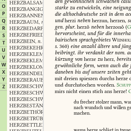
den
gewöhnlichen
schwachen
casu
HERZBALSAM
m.
,
O
starke
zu
entwickeln,
eine
neigung
HERZBANGIGKEIT
f.
,
P
die
althochdeutsche
zeit
in
dem
acc
HERZBANNEND
part.
,
und
herzi
neben
herzun,
herzen,
s
Q
HERZBAUM
m.
,
gen.
plur.
herzô
neben
herzonô
(
G
R
HERZBEDARF
m.
,
hervorscheint,
und
für
die
innerha
HERZBEFRIEDUNG
f.
S
,
bairischen
sprachgebietes
Weinhol
HERZBEIN
n.
,
T
s.
360)
eine
anzahl
ältere
und
jüng
HERZBEKEHRUNG
f.
,
U
beibringt.
ihr
verdankt
der
nom.
ac
HERZBEKLEMMEND
part.
,
V
kürzung
von
herze
zu
herz,
bereit
HERZBEKLEMMUNG
f.
,
W
gewöhnliche
form,
wenn
auch
die
HERZBEKLOMMENHEIT
f.
,
daneben
bis
auf
unsere
zeiten
geht
X
HERZBENDEL
m.
,
mit
dreien
spieszen
durchs
herze
d
Y
HERZBERAUBEND
part.
,
und
durchstochen
worden.
Schupp
HERZBESCHWEREND
part.
Z
,
mirs
nicht
einen
stich
ans
herze!
G
HERZBESCHWERISCH
adj.
,
HERZBESCHWERUNG
f.
,
du
frecher
stolzer
mann,
wa
HERZBESTÄNDIGKEIT
f.
,
nach
wundsch
und
willen
ge
HERZBETHÖREND
part.
,
machen.
HERZBETRÜBT
part.
,
HERZBETTLEIN
n.
,
wems
herze
schlägt
in
treue