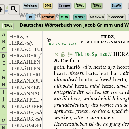
1
2
Adelung
BMZ
Campe
DWb
DWb
ElsWb
N
LmL
LothWb
MLW
MNWB
MeckWB
MeckWB
Deutsches Wörterbuch von Jacob Grimm und 
1
DWb
Berlin-Brandenburgische Akademie der Wissenschaften
·
Niedersächs
A
HERZ
n.
,
HERZ
,
B
n.
bis
HERZANNAGE
HERZ
adj.
,
Bd. 10, Sp. 1207
part.
C
HERZACHTUNG
f.
,
HERZ
/Bd. 10, Sp. 1207/
HERZADER
f.
D
,
A.
Die
form.
HERZAHLEN
verb.
,
E
goth.
haírtô;
alts.
herta;
ags.
heort
HERZÄHLEN
verb.
,
F
heart;
niederl.
herte,
hert,
hart;
alt
HERZALLERLIEBST
adj.
,
G
altnordisch
hiarta,
schwed.
hjerta,
HERZANDRUCK
m.
,
H
althochd.
herza,
mhd.
herze.
urve
HERZANKEN
verb.
,
I
entspricht
litt.
szirdìs,
lat.
cor
cord
HERZANNAGEND
part.
,
καρδία
herz;
wahrscheinlich
häng
J
HERZAPFEL
m.
,
grundbedeutung
des
wortes
mit
sa
K
HERZAUBERN
verb.
,
springen,
griech.
κραδάω
,
κραδαί
HERZAUF
adv.
L
,
wanken,
zittern
zusammen.
HERZAUS
adv.
,
M
Hervorzuheben
ist
die
neigung
des
HERZAUSDEHNEND
part.
,
N