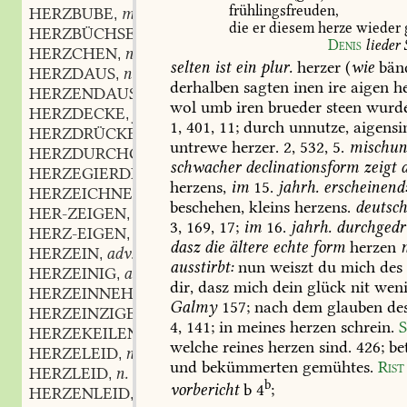
frühlingsfreuden,
HERZBUBE
m.
,
die
er
diesem
herze
wieder
HERZBÜCHSE
f.
,
Denis
lieder
HERZCHEN
n.
,
selten
ist
ein
plur.
herzer
(
wie
bänd
HERZDAUS
n.
,
derhalben
sagten
inen
ire
aigen
he
HERZENDAUS
n.
,
wol
umb
iren
brueder
steen
wurde
HERZDECKE
f.
,
1,
401,
11;
durch
unnutze,
aigensi
HERZDRÜCKEND
part.
,
untrewe
herzer.
2,
532,
5.
mischu
HERZDURCHGEHEND
part.
,
schwacher
declinationsform
zeigt
d
HERZEGIERDE
f.
,
herzens,
im
15.
jahrh.
erscheinend
HERZEICHNEN
verb.
,
beschehen,
kleins
herzens.
deutsc
HER-ZEIGEN
verb.
,
3,
169,
17;
im
16.
jahrh.
durchgedr
HERZ-EIGEN
adj.
,
dasz
die
ältere
echte
form
herzen
HERZEIN
adv.
,
ausstirbt:
nun
weiszt
du
mich
des
HERZEINIG
adj.
,
dir,
dasz
mich
dein
glück
nit
wen
HERZEINNEHMEND
part.
,
Galmy
157;
nach
dem
glauben
de
HERZEINZIGER
adj.
,
4,
141
;
in
meines
herzen
schrein.
S
HERZEKEILEN
n.
,
welche
reines
herzen
sind.
426;
be
HERZELEID
n.
,
und
bekümmerten
gemühtes.
Rist
HERZLEID
n.
,
b
vorbericht
b
4
;
HERZENLEID
n.
,