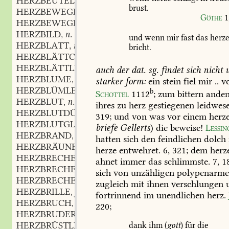
HERZBEUTEL
m.
,
brust.
HERZBEWEGEND
part.
,
Göthe
1
HERZBEWEGLICH
adj.
,
HERZBILD
n.
,
und
wenn
mir
fast
das
herz
HERZBLATT
n.
,
bricht.
HERZBLÄTTCHEN
n.
,
HERZBLÄTTLEIN
n.
,
auch
der
dat.
sg.
findet
sich
nicht
u
HERZBLUME
f.
,
starker
form:
ein
stein
fiel
mir
..
v
HERZBLÜMLEIN
n.
,
b
Schottel
1112
;
zum
bittern
ande
HERZBLUT
n.
,
ihres
zu
herz
gestiegenen
leidwese
HERZBLUTDÜRSTEND
part.
,
319;
und
von
was
vor
einem
herz
HERZBLUTGLÜHEND
part.
,
briefe
Gellerts
)
die
beweise!
Lessin
HERZBRAND
m.
,
hatten
sich
den
feindlichen
dolch
HERZBRÄUNE
herze
entwehret.
6,
321;
dem
herz
HERZBRECHEN
n.
,
ahnet
immer
das
schlimmste.
7,
18
HERZBRECHEND
part.
,
sich
von
unzähligen
polypenarm
HERZBRECHERCHEN
n.
,
zugleich
mit
ihnen
verschlungen
HERZBRILLE
f.
,
fortrinnend
im
unendlichen
herz.
HERZBRUCH
m.
,
220
;
HERZBRUDER
m.
,
HERZBRÜSTLEIN
n.
dank
ihm
(
gott
)
für
die
,