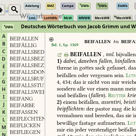
1
2
Adelung
BMZ
Campe
DWb
DWb
ElsWb
N
LmL
LothWb
MLW
MNWB
MeckWB
MeckWB
Deutsches Wörterbuch von Jacob Grimm und 
1
DWb
Berlin-Brandenburgische Akademie der Wissenschaften
·
Niedersächs
A
BEIFALLEN
BEIFALLEN
bis
BEIF
B
BEIFÄLLIG
Bd. 1, Sp. 1369
C
BEIFALLSBEDÜRFTIG
BEIFALLEN
,
nnl.
bijvallen
BEIFALLSBEZEIGUNG
f.
D
,
1)
dabei,
daneben
fallen,
hinfallen
BEIFALLSBEZEUGUNG
f.
,
E
threne
in
gottes
sack
gefasset,
da
BEIFALLSDONNER
m.
,
F
beifallen
oder
vergessen
sein.
Lut
BEIFALLSRUF
m.
,
G
4,
434;
das
ir
nicht
von
mir
weich
BEIFALLSSTURM
m.
,
sondern
alle
vor
einen
mann
mein
H
BEIFALLSWERTH
und
beifallen
(
fallen
).
Reutter
kri
I
BEIFANG
2)
einem
beifallen,
assentiri,
beist
J
BEIFARBE
beipflichten:
der
pastor
mag
die
ki
K
BEIFASSEN
vermahnen
und
bereden,
das
sie
i
BEIFLECHTEN
L
bewillige
fastage
aufzusetzen.
Lut
BEIFLICKEN
M
mir
ein
jeder
verstendiger
beifalle
BEIFLIEGEN
N