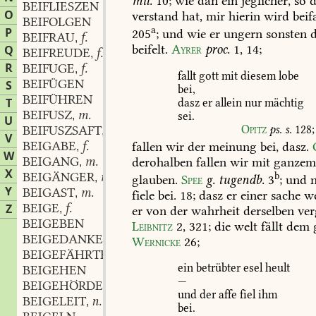
mil.
10
;
wie
dan
ein
jeglicher,
so
d
BEIFLIESZEN
O
verstand
hat,
mir
hierin
wird
beifa
BEIFOLGEN
a
P
205
;
und
wie
er
ungern
sonsten
d
BEIFRAU
f.
,
beifelt.
Ayrer
proc.
1,
14
;
Q
BEIFREUDE
f.
,
R
BEIFUGE
f.
,
fallt
gott
mit
diesem
lobe
BEIFÜGEN
S
bei,
BEIFÜHREN
T
dasz
er
allein
nur
mächtig
BEIFUSZ
m.
sei.
,
U
Opitz
ps.
s.
128
;
BEIFUSZSAFT
m.
,
V
BEIGABE
f.
fallen
wir
der
meinung
bei,
dasz.
,
W
BEIGANG
m.
derohalben
fallen
wir
mit
ganze
,
X
BEIGÄNGER
m.
b
,
glauben.
Spee
g.
tugendb.
3
;
und
n
Y
BEIGAST
m.
,
fiele
bei.
18;
dasz
er
einer
sache
we
BEIGE
f.
Z
,
er
von
der
wahrheit
derselben
ver
BEIGEBEN
Leibnitz
2,
321
;
die
welt
fällt
dem
BEIGEDANKE
m.
,
Wernicke
26
;
BEIGEFÄHRTE
m.
,
ein
betrübter
esel
heult
BEIGEHEN
—
BEIGEHÖRDE
f.
,
und
der
affe
fiel
ihm
BEIGELEIT
n.
,
bei.