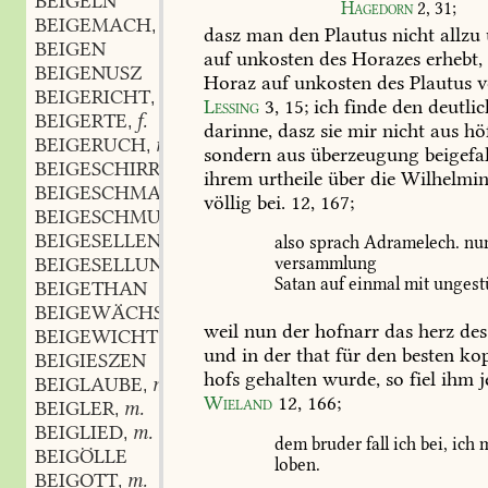
BEIGELN
Hagedorn
2,
31
;
BEIGEMACH
n.
,
dasz
man
den
Plautus
nicht
allzu
BEIGEN
auf
unkosten
des
Horazes
erhebt,
BEIGENUSZ
Horaz
auf
unkosten
des
Plautus
v
BEIGERICHT
n.
,
Lessing
3,
15
;
ich
finde
den
deutlic
BEIGERTE
f.
,
darinne,
dasz
sie
mir
nicht
aus
höf
BEIGERUCH
m.
,
sondern
aus
überzeugung
beigefa
BEIGESCHIRRIG
ihrem
urtheile
über
die
Wilhelmin
BEIGESCHMACK
m.
,
völlig
bei.
12,
167;
BEIGESCHMUCK
m.
,
BEIGESELLEN
also
sprach
Adramelech.
nu
BEIGESELLUNG
f.
versammlung
,
Satan
auf
einmal
mit
unges
BEIGETHAN
BEIGEWÄCHS
n.
,
weil
nun
der
hofnarr
das
herz
des
BEIGEWICHT
n.
,
und
in
der
that
für
den
besten
ko
BEIGIESZEN
hofs
gehalten
wurde,
so
fiel
ihm
j
BEIGLAUBE
m.
,
Wieland
12,
166
;
BEIGLER
m.
,
BEIGLIED
m.
,
dem
bruder
fall
ich
bei,
ich
m
BEIGÖLLE
loben.
BEIGOTT
m.
,