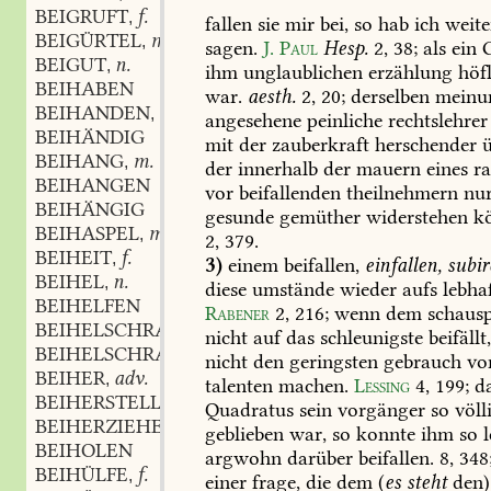
BEIGRUFT
f.
,
fallen
sie
mir
bei,
so
hab
ich
weite
BEIGÜRTEL
m.
,
sagen.
J.
Paul
Hesp.
2,
38
;
als
ein
G
BEIGUT
n.
,
ihm
unglaublichen
erzählung
höfl
BEIHABEN
war.
aesth.
2,
20;
derselben
meinu
BEIHANDEN
adv.
,
angesehene
peinliche
rechtslehrer
BEIHÄNDIG
mit
der
zauberkraft
herschender
ü
BEIHANG
m.
,
der
innerhalb
der
mauern
eines
ra
BEIHANGEN
vor
beifallenden
theilnehmern
nu
BEIHÄNGIG
gesunde
gemüther
widerstehen
kö
BEIHASPEL
m.
,
2,
379
.
BEIHEIT
f.
,
3)
einem
beifallen,
einfallen,
subir
BEIHEL
n.
,
diese
umstände
wieder
aufs
lebhaf
BEIHELFEN
Rabener
2,
216
;
wenn
dem
schausp
BEIHELSCHRACKEN
nicht
auf
das
schleunigste
beifällt
BEIHELSCHRACKER
m.
,
nicht
den
geringsten
gebrauch
vo
BEIHER
adv.
,
talenten
machen.
Lessing
4,
199
;
d
BEIHERSTELLEN
Quadratus
sein
vorgänger
so
völl
BEIHERZIEHEN
geblieben
war,
so
konnte
ihm
so
l
BEIHOLEN
argwohn
darüber
beifallen.
8,
348
BEIHÜLFE
f.
,
einer
frage,
die
dem
(
es
steht
den)