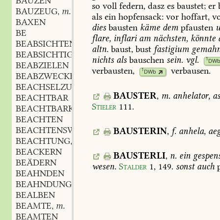
BAUZEN
so
voll
federn,
dasz
es
baustet;
er
b
BAUZEUG
m.
,
als
ein
hopfensack:
vor
hoffart,
vo
BAXEN
dies
bausten
käme
dem
pfausten
BE
flare,
inflari
am
nächsten,
könnte
BEABSICHTEN
altn.
baust,
bust
fastigium
gemahn
BEABSICHTIGEN
nichts
als
bauschen
sein.
vgl.
1
DW
BEABZIELEN
verbausten,
verbausen
.
1
DWb
BEABZWECKEN
BEACHSELZUCKEN
BAUSTER
,
m.
anhelator,
as
BEACHTBAR
Stieler
111
.
BEACHTBARKEIT
f.
,
BEACHTEN
BEACHTENSWERTH
BAUSTERIN
,
f.
anhela,
aeg
BEACHTUNG
f.
,
BEACKERN
BAUSTERLI
,
n.
ein
gespens
BEÄDERN
wesen.
Stalder
1,
149
.
sonst
auch
p
BEAHNDEN
BEAHNDUNG
f.
,
BEALBEN
BEAMTE
m.
,
BEAMTEN