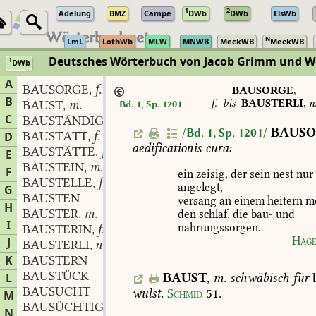
1
2
Adelung
BMZ
Campe
DWb
DWb
ElsWb
N
LmL
LothWb
MLW
MNWB
MeckWB
MeckWB
Deutsches Wörterbuch von Jacob Grimm und 
1
DWb
Berlin-Brandenburgische Akademie der Wissenschaften
·
Niedersächs
A
BAUSORGE
f.
,
BAUSORGE
,
B
f.
bis
BAUSTERLI
,
n
BAUST
m.
Bd. 1, Sp. 1201
,
C
BAUSTÄNDIG
BAUS
/Bd. 1, Sp. 1201/
BAUSTATT
f.
D
,
aedificationis
cura:
BAUSTÄTTE
f.
,
E
BAUSTEIN
m.
,
F
ein
zeisig,
der
sein
nest
nur
BAUSTELLE
f.
,
angelegt,
G
BAUSTEN
versang
an
einem
heitern
m
H
BAUSTER
m.
den
schlaf,
die
bau-
und
,
I
nahrungssorgen.
BAUSTERIN
f.
,
Hage
J
BAUSTERLI
n.
,
K
BAUSTERN
BAUSTÜCK
BAUST
,
m.
schwäbisch
für
b
L
BAUSUCHT
wulst.
Schmid
51
.
M
BAUSÜCHTIG
N