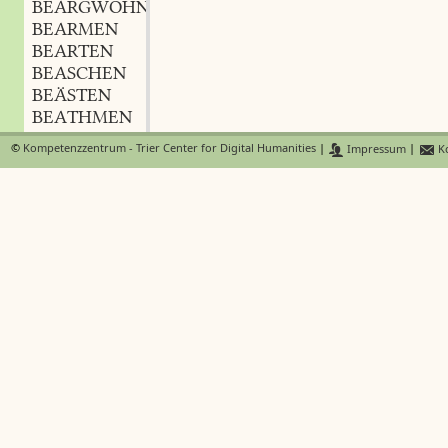
BEARGWOHNEN
BEARMEN
BEARTEN
BEASCHEN
BEÄSTEN
BEATHMEN
BEAUFSICHTEN
©
Kompetenzzentrum - Trier Center for Digital Humanities
|
Impressum
|
Ko
BEAUFSICHTIGEN
BEAUFTRAGEN
BEÄUGELN
BEAUGEN
BEÄUGEN
BEAUGENSCHEINIGEN
BEAUGENSCHEINIGUNG
f.
,
BEAUGUNG
f.
,
BEÄUGUNG
f.
,
BEBALSAMEN
BEBÄNDERN
BEBARTEN
BEBASTEN
BEBAUCHEN