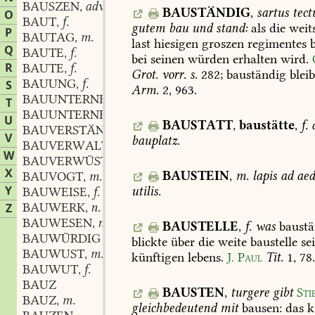
BAUSZEN
adv.
,
BAUSTÄNDIG
,
sartus
tect
O
BAUT
f.
,
gutem
bau
und
stand:
als
die
weit
P
BAUTAG
m.
,
last
hiesigen
groszen
regimentes
b
Q
BAUTE
f.
,
bei
seinen
würden
erhalten
wird.
R
BAUTE
f.
,
Grot.
vorr.
s.
282
;
bauständig
bleib
BAUUNG
f.
S
,
Arm.
2,
963
.
BAUUNTERNEHMER
m.
,
T
BAUUNTERNEHMUNG
f.
,
U
BAUSTATT
,
baustätte
,
f.
BAUVERSTÄNDIG
V
bauplatz.
BAUVERWALTER
m.
,
W
BAUVERWÜSTUNG
f.
,
X
BAUSTEIN
,
m.
lapis
ad
aed
BAUVOGT
m.
,
Y
utilis.
BAUWEISE
f.
,
BAUWERK
n.
Z
,
BAUWESEN
n.
,
BAUSTELLE
,
f.
was
baustät
BAUWÜRDIG
blickte
über
die
weite
baustelle
se
BAUWUST
m.
,
künftigen
lebens.
J.
Paul
Tit.
1,
78
BAUWUT
f.
,
BAUZ
BAUSTEN
,
turgere
gibt
Sti
BAUZ
m.
,
gleichbedeutend
mit
bausen:
das
k