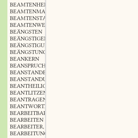
BEAMTENHERSCHAFT
f.
,
BEAMTENMASSE
f.
,
BEAMTENSTAND
m.
,
BEAMTENWELT
f.
,
BEÄNGSTEN
BEÄNGSTIGEN
BEÄNGSTIGUNG
f.
,
BEÄNGSTUNG
f.
,
BEANKERN
BEANSPRUCHEN
BEANSTANDEN
BEANSTANDUNG
f.
,
BEANTHEILIGEN
BEANTLITZEN
BEANTRAGEN
BEANTWORTEN
BEARBEITBAR
BEARBEITEN
BEARBEITER
m.
,
BEARBEITUNG
f.
,