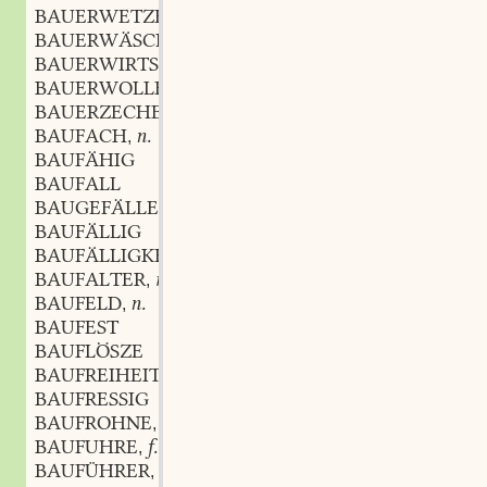
BAUERWETZEL
m.
,
BAUERWÄSCHEL
m.
,
BAUERWIRTSCHAFT
f.
,
BAUERWOLLE
f.
,
BAUERZECHE
f.
,
BAUFACH
n.
,
BAUFÄHIG
BAUFALL
BAUGEFÄLLE
BAUFÄLLIG
BAUFÄLLIGKEIT
f.
,
BAUFALTER
m.
,
BAUFELD
n.
,
BAUFEST
BAUFLÖSZE
BAUFREIHEIT
f.
,
BAUFRESSIG
BAUFROHNE
f.
,
BAUFUHRE
f.
,
BAUFÜHRER
m.
,