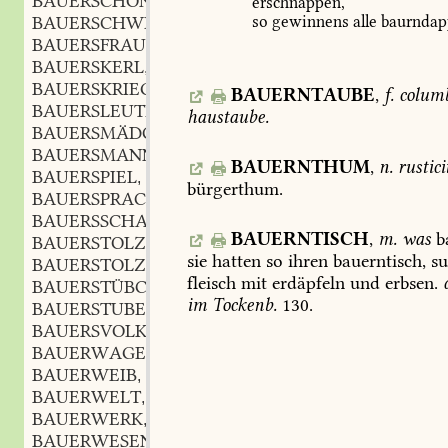
BAUERSCHÖNE
erschnappen,
BAUERSCHWELLE
f.
so
gewinnens
alle
baurndap
,
BAUERSFRAU
f.
,
BAUERSKERL
m.
,
BAUERSKRIEG
BAUERNTAUBE
,
f.
colum
BAUERSLEUTE
haustaube.
BAUERSMÄDCHEN
n.
,
BAUERSMANN
m.
,
BAUERNTHUM
,
n.
rustici
BAUERSPIEL
n.
,
bürgerthum.
BAUERSPRACHE
f.
,
BAUERSSCHALKHEIT
f.
,
BAUERNTISCH
,
m.
was
b
BAUERSTOLZ
m.
,
sie
hatten
so
ihren
bauerntisch,
su
BAUERSTOLZ
adj.
,
fleisch
mit
erdäpfeln
und
erbsen.
BAUERSTÜBCHEN
n.
,
im
Tockenb.
130.
BAUERSTUBE
f.
,
BAUERSVOLK
n.
,
BAUERWAGEN
m.
,
BAUERWEIB
n.
,
BAUERWELT
f.
,
BAUERWERK
n.
,
BAUERWESEN
n.
,