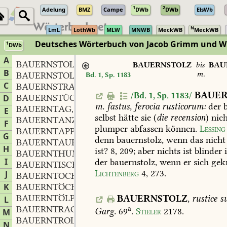
1
2
Adelung
BMZ
Campe
DWb
DWb
ElsWb
N
LmL
LothWb
MLW
MNWB
MeckWB
MeckWB
Deutsches Wörterbuch von Jacob Grimm und 
1
DWb
Berlin-Brandenburgische Akademie der Wissenschaften
·
Niedersächs
A
BAUERNSTOLZ
BAUERNSTOLZ
bis
BAU
B
m.
BAUERNSTOLZ
Bd. 1, Sp. 1183
C
BAUERNSTRAUSZ
BAUER
/Bd. 1, Sp. 1183/
BAUERNSTÜCK
n.
D
,
m.
fastus,
ferocia
rusticorum:
der
b
BAUERNTAG
m.
,
E
selbst
hätte
sie
(
die
recension
)
nich
BAUERNTANZ
m.
,
F
plumper
abfassen
können.
Lessing
BAUERNTAPPE
G
denn
bauernstolz,
wenn
das
nicht
BAUERNTAUBE
f.
,
H
ist?
8,
209;
aber
nichts
ist
blinder
BAUERNTHUM
n.
,
I
der
bauernstolz,
wenn
er
sich
gek
BAUERNTISCH
m.
,
Lichtenberg
4,
273
.
J
BAUERNTOCHTER
f.
,
K
BAUERNTÖCHTERLEIN
n.
,
BAUERNTÖLPEL
m.
BAUERNSTOLZ
,
rustice
su
L
,
BAUERNTRACHT
f.
a
,
Garg.
69
.
Stieler
2178
.
M
BAUERNTROLL
N