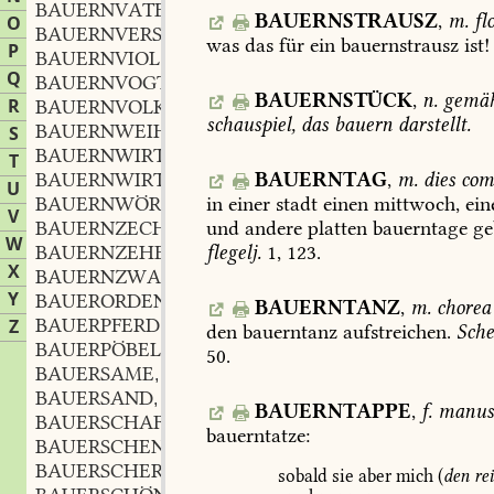
BAUERNVATERUNSER
n.
,
BAUERNSTRAUSZ
,
m.
flo
O
BAUERNVERSTAND
m.
,
was
das
für
ein
bauernstrausz
ist!
P
BAUERNVIOL
f.
,
Q
BAUERNVOGT
m.
,
BAUERNSTÜCK
,
n.
gemäh
R
BAUERNVOLK
n.
,
schauspiel,
das
bauern
darstellt.
BAUERNWEIHRAUCH
S
BAUERNWIRTSCHAFT
f.
,
T
BAUERNTAG
,
m.
dies
com
BAUERNWIRTSHAUS
n.
,
U
in
einer
stadt
einen
mittwoch,
ein
BAUERNWÖRTLI
n.
,
V
und
andere
platten
bauerntage
ge
BAUERNZECHE
f.
,
W
flegelj.
1,
123
.
BAUERNZEHE
f.
,
X
BAUERNZWANG
m.
,
Y
BAUERORDEN
m.
,
BAUERNTANZ
,
m.
chorea
BAUERPFERD
n.
Z
,
den
bauerntanz
aufstreichen.
Sch
BAUERPÖBEL
m.
,
50.
BAUERSAME
f.
,
BAUERSAND
m.
,
BAUERNTAPPE
,
f.
manus
BAUERSCHAFT
f.
,
bauerntatze:
BAUERSCHENKE
f.
,
BAUERSCHERZ
m.
,
sobald
sie
aber
mich
(
den
re