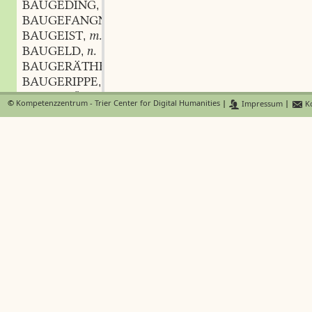
BAUGEDING
n.
,
BAUGEFANGNER
m.
,
BAUGEIST
m.
,
BAUGELD
n.
,
BAUGERÄTHE
n.
,
BAUGERIPPE
n.
,
BAUGERÜSTE
©
Kompetenzzentrum - Trier Center for Digital Humanities
|
Impressum
|
Ko
BAUGEWERK
n.
,
BAUGLIED
n.
,
BAUHAFT
BAUHANDWERK
n.
,
BAUHERR
m.
,
BAUHERRNAMT
n.
,
BAUHOF
m.
,
BAUHOLZ
BAUJOCH
n.
,
BAUKE
f.
,
BAUKEL
f.
,
BAUKEN
BAUKENER
m.
,
BAUKNER
m.
,