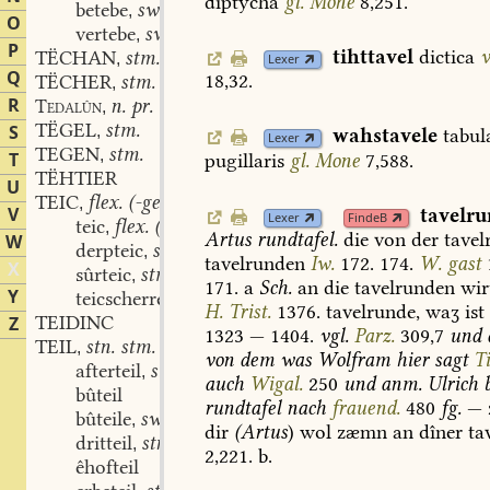
diptycha
gl.
Mone
8,251.
betebe
swv.
,
O
vertebe
swv.
,
P
tihttavel
dictica
v
TËCHAN
stm.
,
Lexer
Q
18,32.
TËCHER
stm.
,
R
n. pr.
Tedalûn
,
TËGEL
stm.
S
,
wahstavele
tabul
Lexer
TEGEN
stm.
,
T
pugillaris
gl.
Mone
7,588.
TËHTIER
U
TEIC
flex. (-ges) adj.
,
V
tavelr
Lexer
FindeB
teic
flex. (-ges) stm.
,
Artus
rundtafel.
die
von
der
tavel
W
derpteic
stm.
,
tavelrunden
Iw.
172.
174.
W.
gast
X
sûrteic
stm.
,
171.
a
Sch.
an
die
tavelrunden
wir
Y
teicscherre
H.
Trist.
1376.
tavelrunde,
waʒ
ist
TEIDINC
Z
1323
—
1404.
vgl.
Parz.
309,7
und
TEIL
stn. stm.
,
von
dem
was
Wolfram
hier
sagt
Ti
afterteil
stn.
,
auch
Wigal.
250
und
anm.
Ulrich
b
bûteil
rundtafel
nach
frauend.
480
fg.
—
bûteile
swv.
,
dir
(Artus
)
wol
zæmn
an
dîner
ta
dritteil
stn.
,
2,221.
b.
êhofteil