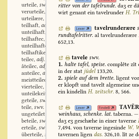
urteile
swv.
,
ritter
von
der
tafelrunde.
daʒ
er
d
verurteile
swv.
,
wirt
genant
ein
tavelrunder
H.
Tri
urteilære
stm.
,
teilhaft
adj.
,
tavelrunderære
Lexer
unteilhaft
adj.
,
rundtafelritter.
al
tavelrunderære
teilhaftec
adj.
,
652,13.
unteilhaftec
adj.
,
teilhaftikeit
stf.
,
tavele
swv.
teilec
adj.
,
1.
halte
tafel,
speise.
complête
zît
âteilec
adj.
,
in
der
stat
jüdel
133,20.
anteilec
adj.
,
2.
spiele
auf
dem
brette.
ligent
vo
meistteilec
adj.
,
er
klopft
und
tavelt
algemeine
un
vierteilec
adj.
,
ein
kindelîn
H.
zeitschr.
8,
566.
unteilekeit
stf.
,
geteile
swm.
,
TAVË
teile
swv.
,
Lexer
FindeB
ungeteilet
part. adj.
weinhaus,
schenke.
lat.
taberna
.
—
,
beteile
swv.
daʒ
eʒ
geschæhe
in
einer
taverne
,
erteile
swv.
7,494.
von
taverne
ingesinde
W.
W
,
überteile
swv.
tavernen
ligen
das.
326,10.
lît
ze
d
,