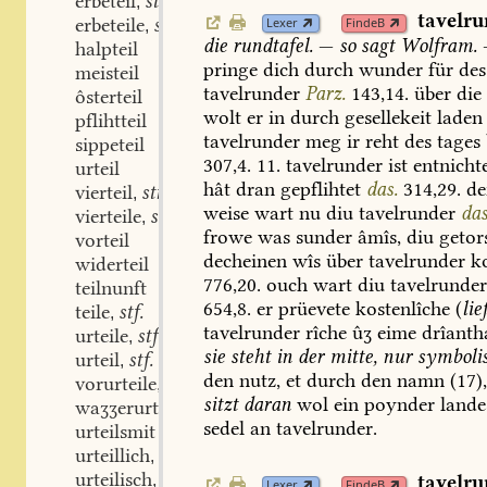
erbeteil
stm. stn.
,
tavelr
erbeteile
swv.
Lexer
FindeB
,
die
rundtafel.
—
so
sagt
Wolfram.
halpteil
pringe
dich
durch
wunder
für
des
meisteil
tavelrunder
Parz.
143,14.
über
die
ôsterteil
wolt
er
in
durch
gesellekeit
laden
pflihtteil
tavelrunder
meg
ir
reht
des
tages
sippeteil
307,4.
11.
tavelrunder
ist
entnichte
urteil
hât
dran
gepflihtet
das.
314,29.
de
vierteil
stn.
,
weise
wart
nu
diu
tavelrunder
das
vierteile
swv.
,
frowe
was
sunder
âmîs,
diu
getor
vorteil
decheinen
wîs
über
tavelrunder
k
widerteil
776,20.
ouch
wart
diu
tavelrunde
teilnunft
654,8.
er
prüevete
kostenlîche
(
lie
teile
stf.
,
tavelrunder
rîche
ûʒ
eime
drîanth
urteile
stf. stn. stm.
,
sie
steht
in
der
mitte,
nur
symboli
urteil
stf. stn. stm.
,
den
nutz,
et
durch
den
namn
(17)
vorurteile
stf.
,
sitzt
daran
wol
ein
poynder
lande
waʒʒerurteile
stf.
,
sedel
an
tavelrunder.
urteilsmit
urteillich
adj.
,
urteilisch
adj.
tavelr
,
Lexer
FindeB