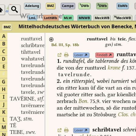
1
2
Adelung
BMZ
Campe
DWb
DWb
ElsWb
N
LmL
LothWb
MLW
MNWB
MeckWB
MeckWB
Mittelhochdeutsches Wörterbuch von Benecke, 
BMZ
A
runttavel
runttavel
bis
teic
,
flex.
B
ges) stm.
schrîbtavel
Bd. III, Sp. 18b
C
tihttavel
runttav
Lexer
FindeB
wahstavele
D
1.
rundtafel,
die
tableronde
des
kön
tavelrunde
stswf.
,
E
die
von
der
runttavel
krone
f.
137.
tavelrunder
stf.
,
F
tavelrunde.
tavelrunder
stm.
,
2.
ein
ritterspiel,
wobei
turniert
wi
G
tavelrunderære
stm.
,
ein
ritter
kam
ûf
die
vart
an
ein
ru
H
tavele
swv.
,
vil
guoter
ritter
sach.
gar
küenlîc
I
TAVËRNE
stf.
,
zerbrach
Bon.
75,9.
vier
wochen
n
J
tavërnære
stm.
,
an
der
mittewochen,
sô
die
runtof
K
tavërnierer
stm.
,
martsche
ist
zu
Strôsburg
Clos.
ch
TAƷ
stm.
L
,
TÊ
M
schrîbtavel
schrei
Lexer
TEBE
swv.
,
N