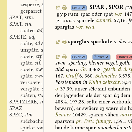
zesperre
swv.
,
SPAR
,
SPOR
gyp
Lexer
gesparret
gypsum
spar
oder
spat
voc.
147
SPAT
stm.
,
gipsus
spartele
sumerl.
57,16.
f
SPAT
stn.
,
sparglas
voc.
vrat.
spatec
adj.
,
SPÆTE
adj.
,
sparglas
sparkalc
s.
das
zw
spâte
adv.
,
unspâte
adv.
,
spæte
stf.
N
,
Lexer
Lexer
FindeB
spâte
stf.
swm.
sperling,
kleiner
vogel.
goth.
,
spæte
swv.
ahd.
sparo
Gr.
3,362.
gesch.
d.
d.
sp
,
spâte
swv.
167.
Graff
6,
360.
Schmeller
3,575.
,
verspæte
swv.
Förstemann
in
Kuhn
zeitschr.
3,51
,
verspâte
swv.
o.
37,99.
unser
sêle
sint
enbunden
,
spâten
swv.
der
jagenden
als
der
spar
ûʒ
dem
,
SPATZIERE
swv.
408,4.
197,28.
solte
einer
verkoufe
,
SPAZ
bewarn),
er
swüere
eʒ
wære
ein
ha
SPËC
stm.
Renner
10429.
sparen
vâhen
narre
,
spëcbache
sparwen
ps.
Trev.
fundgr.
1,391.
vi
spicke
swv.
hande
konne
spar
mancherlei
art
,