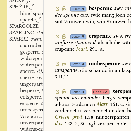
SPÊRE
f.
,
SPHÊRE
f.
,
bespenne
swv.
me
Lexer
himelspêre
f.
,
der
spanne
aus.
swie
manʒ
joch
be
spêrele
f.
,
sint
vrouwen
wîp,
wîp
vrouwen
l
SPARGOLZE
SPARLINC
stm.
,
erspenne
swv.
err
Lexer
SPARRE
swm.
,
umfasse
spannend.
als
ich
die
wâr
sparrâder
erspenne
Mart.
291.
a.
gesperre
stn.
,
widersperre
adj.
,
umbespenne
swv
widersperrec
adj.
Lexer
,
umspanne.
diu
schande
in
umbesp
sperre
stf.
,
324,11.
sperre
swv.
,
ungespart
part. adj.
,
besperre
swv.
zerspe
,
Lexer
FindeB
entsperre
swv.
,
spanne
aus
einander.
heiʒ
si
zersp
ersperre
swv.
,
âderun
zerdennen
Mart.
161.
c.
sî
umbesperre
swv.
,
zerdennet
u.
zerspennet
an
dem
he
versperre
swv.
,
Griesh.
pred.
1,58.
mit
zerspanten
unverspart
part. adj.
,
das.
122.
2,
80.
vgl.
zerspen
unter
s
widersperre
swv.
,