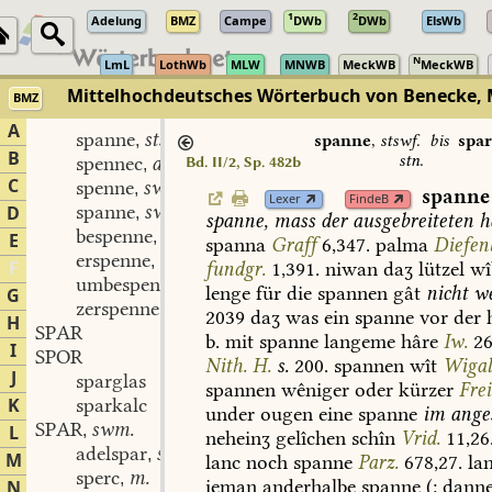
1
2
Adelung
BMZ
Campe
DWb
DWb
ElsWb
N
LmL
LothWb
MLW
MNWB
MeckWB
MeckWB
Mittelhochdeutsches Wörterbuch von Benecke, 
BMZ
A
spanne
stswf.
,
spanne
,
stswf.
bis
spa
B
stn.
spennec
adj.
Bd. II/2, Sp. 482b
,
C
spenne
swv.
,
spanne
Lexer
FindeB
spanne
swv.
D
,
spanne,
mass
der
ausgebreiteten
h
bespenne
swv.
,
E
spanna
Graff
6,347.
palma
Diefen
erspenne
swv.
,
F
fundgr.
1,391.
niwan
daʒ
lützel
wî
umbespenne
swv.
,
lenge
für
die
spannen
gât
nicht
we
G
zerspenne
swv.
,
2039
daʒ
was
ein
spanne
vor
der
H
SPAR
b.
mit
spanne
langeme
hâre
Iw.
26
I
SPOR
Nith.
H.
s.
200.
spannen
wît
Wigal
J
sparglas
spannen
wêniger
oder
kürzer
Frei
K
sparkalc
under
ougen
eine
spanne
im
anges
SPAR
swm.
L
,
neheinʒ
gelîchen
schîn
Vrid.
11,26
adelspar
swm.
,
M
lanc
noch
spanne
Parz.
678,27.
la
sperc
m.
,
ieman
anderhalbe
spanne
(:
danne
N