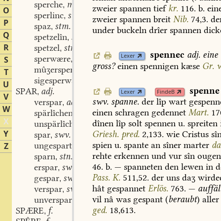
sperche
m.
,
zweier
spannen
tief
kr.
116.
b.
ein
O
sperlinc
stm.
,
zweier
spannen
breit
Nib.
74,3.
de
P
spaz
stm.
,
under
buckeln
drîer
spannen
dick
Q
spetzelîn
stn.
,
R
spetzel
stn.
,
spennec
adj.
eine
Lexer
sperwære
stm.
S
,
gross?
einen
spennigen
kæse
Gr.
w
mûʒersperwære
stm.
,
T
sigesperwære
stm.
,
U
spenne
SPAR
adj.
,
Lexer
FindeB
V
swv.
spanne.
der
lîp
wart
gespenne
verspar
adj.
,
W
einen
schragen
gedennet
Mart.
17
spärlîchen
adv.
,
X
dînen
lîp
solt
spennen
u.
spreiten
unspärlîchen
adv.
,
Y
Griesh.
pred.
2,133.
wie
Cristus
sî
spar
swv.
,
spien
u.
spante
an
sîner
marter
da
ungespart
part. adj.
Z
,
rehte
erkennen
und
vur
sîn
ouge
sparn
stn.
,
46.
b.
—
spanneten
den
lewen
in
d
erspar
swv.
,
Pass.
K.
511,52.
der
uns
daʒ
wirdec
gespar
swv.
,
hât
gespannet
Erlös.
763.
—
auffäl
verspar
swv.
,
vil
nâ
was
gespant
(
beraubt
)
aller
unverspart
part. adj.
,
ged.
18,613.
SPÆRE
f.
,