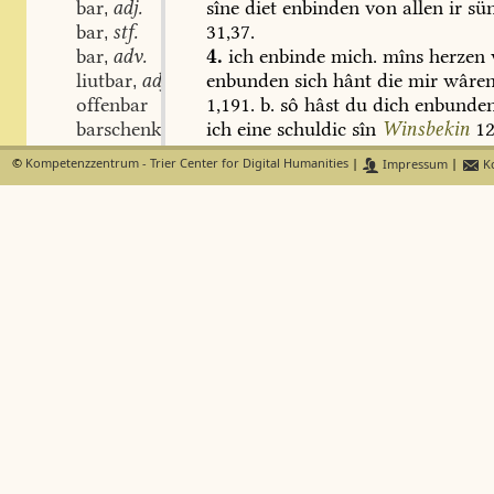
bar
adj.
sîne
diet
enbinden
von
allen
ir
sü
,
bar
stf.
31,37.
,
bar
adv.
4.
ich
enbinde
mich.
mîns
herzen
,
liutbar
adj.
enbunden
sich
hânt
die
mir
wâre
,
offenbar
1,191.
b.
sô
hâst
du
dich
enbunde
barschenkel
ich
eine
schuldic
sîn
Winsbekin
12
barvuoʒ
selben
Boner
71,49.
©
Kompetenzzentrum - Trier Center for Digital Humanities
|
Impressum
|
Ko
bärlich
adj.
,
bärlîche
adv.
,
erbind
Lexer
FindeB
berlîchen
adv.
,
ûf
erbunden
schilden
was
in
ze
str
bar
swv.
,
Nib.
973,1.
das
richtige
ist
wohl
er
bar
swv.
,
erbürten,
wie
in
C
und
D
steht.
enbar
swv.
,
erbar
swv.
,
N
Lexer
Lexer
FindeB
urbar
stv.
swv.
daʒ
schif
gebinden
Nib.
4
bar
stm.
,
Juppiter
gebant
Saturnus
Barl.
24
eimber
stm.
,
präp.
den
helm
er
abe
gebant
Ni
einber
stm.
,
2052,2.
—
den
kocher
zuo
dem
sw
zûber
stm.
,
umbe
gebant
Nib.
916,4.
bar
stm.
,
bar
stf.
,