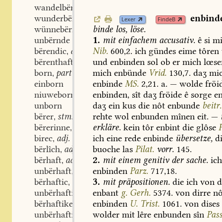
wandelbërnde
enbind
wunderbërnde
Lexer
FindeB
wünnebërnde
binde
los,
löse.
unbërnde
1.
mit
einfachem
accusativ.
ê
si
mi
bërendic
adj.
Nib.
600,2.
ich
gündes
eime
tôren
,
bërenthaft
adj.
und
enbinden
sol
ob
er
mich
lœse
,
born
partic.
mich
enbünde
Vrid.
130,7.
daʒ
mi
,
einborn
enbinde
MS.
2,21.
a.
—
wolde
fröi
niuweborn
enbinden,
sît
daʒ
fröide
ê
sorge
en
unborn
daʒ
ein
kus
die
nôt
enbunde
beitr.
bërer
stm.
rehte
wol
enbunden
mînen
eit.
—
,
bërerinne
stf.
erkläre.
kein
tôr
enbint
die
glôse
F
,
birec
adj.
ich
eine
rede
enbinde
übersetze,
d
,
bërlîch
adj.
buoche
las
Pilat.
vorr.
145.
,
bërhaft
adj.
2.
mit
einem
genitiv
der
sache.
ic
,
unbërhaft
adj.
enbinden
Parz.
717,18.
,
bërhaftic
adj.
3.
mit
präpositionen.
die
ich
von
d
,
unbërhaftic
adj.
enbant
g.
Gerh.
5374.
von
dirre
nô
,
bërhaftikeit
stf.
enbinden
U.
Trist.
1061.
von
dises
,
unbërhaftikeit
stf.
wolder
mit
lêre
enbunden
sîn
Pass
,