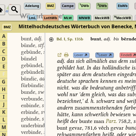
1
2
Adelung
BMZ
Campe
DWb
DWb
ElsWb
N
LmL
LothWb
MLW
MNWB
MeckWB
MeckWB
Mittelhochdeutsches Wörterbuch von Benecke, 
BMZ
A
bunt
adj.
,
bunt
,
adj.
bis
bërnd
Bd. I, Sp. 135b
B
bünde
stf.
,
C
gebünde
stn.
,
N
Lexer
Lexer
FindeB
bündel
D
adj.
das
sich
allmälich
aus
dem
sub
gebündel
stn.
,
E
gebildet
hat.
In
das
holländische
is
gebündelîn
stn.
,
F
später
aus
dem
deutschen
eingedr
bündic
adj.
,
deutsche
sprachen
kennen
es
mein
G
fürbündic
adj.
,
nicht.
was
die
bedeutung
anbetrifft
H
bunde
swv.
,
wohl
nur
'dem
gleich,
was
das
subs
I
verbunde
swv.
,
bezeichnet,'
d.
h.
schwarz
und
weiß
J
enbinde
swv.
,
andern
zusammenstehenden
farb
K
erbinde
swv.
,
hätte,
kann
schwerlich
bewiesen
w
gebinde
stv.
L
,
heißt
der
bunte
man
Parz.
758,2,
s
underbinde
swv.
,
M
bunt
gevar,
781,6
vêch
gevar
bund
verbinde
swv.
,
rehwammenfarben
heißt,
oder
wie
N