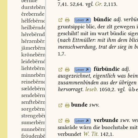
bërnde
7,41.
52,64.
vgl.
Gr.
2,113.
durstebërnde
êrebernde
bündic
adj.
verbü
hëlfebërnde
Lexer
gruntsippic
blic,
der
zît
gewegen
heilbërnde
geschiht!
mit
im
wart
bündic
sige
hêrebërnde
(
nach
Ettmüller:
mit
ihm
dem
blic
hërzenbërnde
menschwerdung,
trat
der
sieg
in
b
jâmerbërnde
1,7.
krônebërnde
leidebërnde
liehtebërnde
fürbündic
adj.
Lexer
minnebërnde
ausgezeichnet,
eigentlich
was
bei
reinebërnde
zusammenbinden
aus
der
übrigen
sældebërnde
hervorragt.
leseb.
1050,2.
vgl.
üb
sendebërnde
senftebërnde
bunde
swv.
sorgebërnde
strengebërnde
verbunde
swv.
ve
Lexer
sumerbërnde
smârâde
wârn
die
buochstabe
mit
sunnebërnde
verbundet
W.
Tit.
142,1.
fröudenbërnde