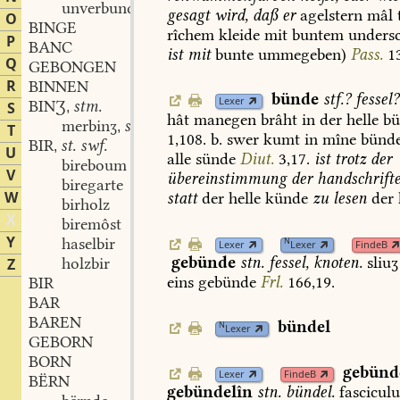
unverbunden
adj. part.
,
gesagt
wird,
daß
er
agelstern
mâl
O
BINGE
rîchem
kleide
mit
buntem
undersc
P
BANC
ist
mit
bunte
ummegeben)
Pass.
1
Q
GEBONGEN
R
BINNEN
bünde
stf.
?
fessel?
Lexer
BINƷ
stm.
S
,
hât
manegen
brâht
in
der
helle
bü
merbinʒ
stm.
,
T
1,108.
b.
swer
kumt
in
mîne
bünd
BIR
st. swf.
,
U
alle
sünde
Diut.
3,17.
ist
trotz
der
bireboum
V
übereinstimmung
der
handschrift
biregarte
W
statt
der
helle
künde
zu
lesen
der
birholz
X
biremôst
Y
haselbir
N
Lexer
Lexer
FindeB
gebünde
stn.
fessel,
knoten.
sliuʒ
holzbir
Z
eins
gebünde
Frl.
166,19.
BIR
BAR
BAREN
bündel
N
Lexer
GEBORN
BORN
gebünd
Lexer
FindeB
BËRN
gebündelîn
stn.
bündel.
fasciculu