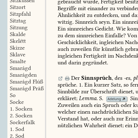
Sitzküssen
gebraucht
wurde,
Fertigkeit
besit
Sitzort
Begriffe
mit
einander
zu
verbinde
Sitzpfahl
Ähnlichkeit
zu
entdecken,
und
da
Sitztag
witzig.
Sinnreich
seyn.
Ein
sinnre
Sitzung
Ein
sinnreiches
Gedicht.
Wie
kom
Skalde
zu
dem
sinnreichen
Einfalle?
Von
Skelétt
Geschicklichkeit,
ingleichen
Nach
Skizze
auch
zuweilen
für
künstlich
gebra
Sklave
ingleichen
Fertigkeit
im
Nachden
Smalte
und
darin
gegründet.
Smarágd
Smarágden
Der
Sínnsprúch
,
des
-es,
pl
Smarágd Flúß
sprüche.
1.
Ein
kurzer
Satz,
so
fer
Smarágd Prāß
Sinnbilde
zur
Überschrift
dienet,
u
So
erkläret;
Lemma.
S.
Sin
Adelung
Socke
Zuweilen
auch
ein
Spruch
oder
ku
1.
Socken
welcher
einen
nachdrücklichen
Si
2.
Socken
Verstand
hat,
oder
auch
zur
Erin
Sockerfalk
nützlichen
Wahrheit
dienet;
ein
De
1.
Sod
2.
Sod