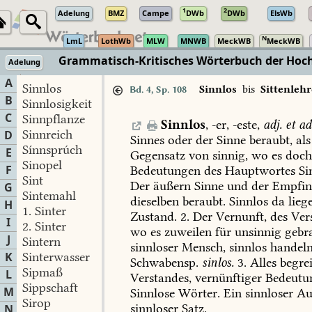
1
2
Adelung
BMZ
Campe
DWb
DWb
ElsWb
N
LmL
LothWb
MLW
MNWB
MeckWB
MeckWB
Grammatisch-Kritisches Wörterbuch der Hochd
Adelung
TextGrid
·
Zeno.org
A
Sinnlos
Sinnlos
bis
Sittenlehr
Bd. 4, Sp. 108
B
Sinnlosigkeit
C
Sinnpflanze
Sinnlos
,
-er,
-este,
adj.
et
ad
Sinnreich
D
Sinnes
oder
der
Sinne
beraubt,
als
Sínnsprúch
E
Gegensatz
von
sinnig,
wo
es
doc
Sinopel
F
Bedeutungen
des
Hauptwortes
Si
Sint
Der
äußern
Sinne
und
der
Empfin
G
Sintemahl
dieselben
beraubt.
Sinnlos
da
lieg
H
1.
Sinter
Zustand.
2.
Der
Vernunft,
des
Ver
I
2.
Sinter
wo
es
zuweilen
für
unsinnig
gebr
J
Sintern
sinnloser
Mensch,
sinnlos
handeln
K
Sinterwasser
Schwabensp.
sinlos.
3.
Alles
begrei
Sipmaß
L
Verstandes,
vernünftiger
Bedeutu
Sippschaft
M
Sinnlose
Wörter.
Ein
sinnloser
Au
Sirop
sinnloser
Satz.
N