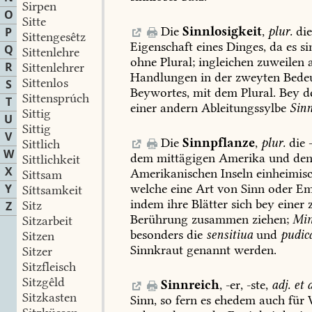
Sirpen
O
Sitte
Die
Sinnlosigkeit
,
plur.
die
P
Sittengesêtz
Eigenschaft
eines
Dinges,
da
es
si
Q
Sittenlehre
ohne
Plural;
ingleichen
zuweilen
a
R
Sittenlehrer
Handlungen
in
der
zweyten
Bede
Sittenlos
S
Beywortes,
mit
dem
Plural.
Bey
d
Sittensprúch
T
einer
andern
Ableitungssylbe
Sinn
Sittig
U
Sittig
V
Die
Sinnpflanze
,
plur.
die
-
Sittlich
W
dem
mittägigen
Amerika
und
de
Sittlichkeit
X
Amerikanischen
Inseln
einheimis
Sittsam
welche
eine
Art
von
Sinn
oder
Em
Y
Síttsamkeit
indem
ihre
Blätter
sich
bey
einer
z
Sitz
Z
Berührung
zusammen
ziehen;
Mi
Sitzarbeit
besonders
die
sensitiua
und
pudic
Sitzen
Sinnkraut
genannt
werden.
Sitzer
Sitzfleisch
Sitzgêld
Sinnreich
,
-er,
-ste,
adj.
et
a
Sitzkasten
Sinn,
so
fern
es
ehedem
auch
für
W