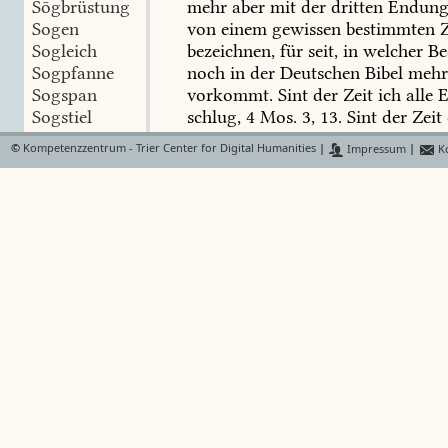
Sōgbrüstung
mehr
aber
mit
der
dritten
Endung
Sogen
von
einem
gewissen
bestimmten
Z
Sogleich
bezeichnen,
für
seit,
in
welcher
Be
Sogpfanne
noch
in
der
Deutschen
Bibel
mehr
Sogspan
vorkommt.
Sint
der
Zeit
ich
alle
E
Sogstiel
schlug,
4
Mos.
3,
13.
Sint
der
Zeit
Sohlbêêre
Israel
aus
Egypten
gegangen,
Rich
©
Kompetenzzentrum - Trier Center for Digital Humanities
|
Impressum
|
Ko
Sohlbêrg
der
Zeit,
daß
Menschen
gewesen
s
Sohle
u.
s.
f.
Siehe
Seit.
Sohlen
Anm.
Im
Oberdeutschen
ehedem
Sōhlenríß
Holländ.
sint,
sind,
seder,
sichtent,
Sohlenzwêcke
sen,
im
Engl.
since.
Es
kann
seyn,
Sohley
gebildet,
oder
vielmehr
aus
seiten
Sōhlfáß
zusammen
gezogen
worden;
es
k
Sohlhammer
von
dem
veralteten
sinnen,
sinden
Söhlig
entfernen,
abstammen,
S.
Adelung
Sohlkunst
eigentlich
eine
Bewegung,
Entfer
Sōhllache
Termino
a
quo
bezeichnen.
Sohllêder
Sohllinie
Sintemahl
,
ein
Bindewort,
Sohlmeister