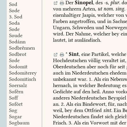
Der
Sinopel
,
des
-s,
plur.
do
Sod
von
mehrern
Arten,
ut
nom.
sing.
Sode
eisenhaltiger
Jaspis,
welcher
von
v
3.
Sod
Farben
angetroffen,
und
in
Sachse
Soda
Ungarn,
Schweden
und
Norwege
Sode
wird.
Der
Nahme,
welcher
bey
ein
Soude
lautet,
ist
ausländisch.
Sodánn
Sodbrênnen
Sodbrot
*
Sint
,
eine
Partikel,
welche
Sode
Hochdeutschen
völlig
veraltet
ist,
Sodomīt
Oberdeutschen
aber
noch
für
seit
Sodomiterey
auch
im
Niederdeutschen
ehedem
Sodomītisch
unbekannt
war.
1.
Als
ein
Nebenw
Soersalz
hernach,
in
welcher
Bedeutung
es
Sofêrn
Gedichte
auf
den
heil.
Anno
vork
Soff
anderes
Niederdeutsches
Beyspiel
Sofórt
an.
2.
Als
ein
Bindewort,
für,
nach
Sog
weil,
bey
dem
Ottfried
sint.
Ein
Be
Sogar
Niederdeutschen
findet
sich
gleich
Sogbaum
Frisch.
3.
Als
ein
Vorwort
mit
der