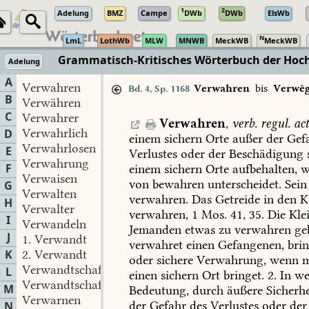
1
2
Adelung
BMZ
Campe
DWb
DWb
ElsWb
N
LmL
LothWb
MLW
MNWB
MeckWB
MeckWB
Grammatisch-Kritisches Wörterbuch der Hochd
Adelung
TextGrid
·
Zeno.org
A
Verwahren
Verwahren
bis
Verwê
Bd. 4, Sp. 1168
B
Verwähren
C
Verwahrer
Verwahren
,
verb.
regul.
act
Verwahrlich
D
einem
sichern
Orte
außer
der
Gef
Verwahrlosen
E
Verlustes
oder
der
Beschädigung
Verwahrung
F
einem
sichern
Orte
aufbehalten,
w
Verwaisen
von
bewahren
unterscheidet.
Sein
G
Verwalten
verwahren.
Das
Getreide
in
den
K
H
Verwalter
verwahren,
1
Mos.
41,
35.
Die
Kle
I
Verwandeln
Jemanden
etwas
zu
verwahren
ge
J
1.
Verwandt
verwahret
einen
Gefangenen,
brin
K
2.
Verwandt
oder
sichere
Verwahrung,
wenn
m
Verwandtschaft
L
einen
sichern
Ort
bringet.
2.
In
wei
Verwandtschaftlich
M
Bedeutung,
durch
äußere
Sicherhe
Verwarnen
der
Gefahr
des
Verlustes
oder
der
N