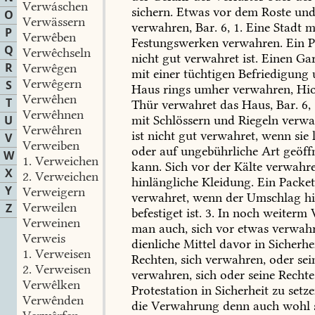
Verwáschen
sichern.
Etwas
vor
dem
Roste
un
O
Verwässern
verwahren,
Bar.
6,
1.
Eine
Stadt
m
P
Verwêben
Festungswerken
verwahren.
Ein
P
Q
Verwêchseln
nicht
gut
verwahret
ist.
Einen
Gar
R
Verwêgen
mit
einer
tüchtigen
Befriedigung
Verwêgern
S
Haus
rings
umher
verwahren,
Hio
Verwêhen
T
Thür
verwahret
das
Haus,
Bar.
6,
Verwêhnen
mit
Schlössern
und
Riegeln
verwa
U
Verwêhren
ist
nicht
gut
verwahret,
wenn
sie
l
V
Verweiben
oder
auf
ungebührliche
Art
geöff
W
1.
Verweichen
kann.
Sich
vor
der
Kälte
verwahre
X
2.
Verweichen
hinlängliche
Kleidung.
Ein
Packe
Y
Verweigern
verwahret,
wenn
der
Umschlag
hi
Verweilen
Z
befestiget
ist.
3.
In
noch
weiterm
V
Verweinen
man
auch,
sich
vor
etwas
verwahr
Verweis
dienliche
Mittel
davor
in
Sicherhe
1.
Verweisen
Rechten,
sich
verwahren,
oder
sei
2.
Verweisen
verwahren,
sich
oder
seine
Rechte
Verwêlken
Protestation
in
Sicherheit
zu
setz
Verwênden
die
Verwahrung
denn
auch
wohl