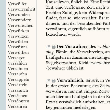
Kanzelleyen,
üblich
ist.
Eine
Rech
Verwölfen
Zeit,
eine
verflossene
Zeit,
nach
we
Verworrenheit
Rechten
Zufolge,
kein
Widerspru
Verwunden
findet,
fast
so,
wie
verjährt.
Es
ist
Verwundern
dauern,
und
der
beraubenden
Part
Verwünschen
verwähren,
eigentlich
aufhören
z
Verwürken
bezeichnen
würde.
Verwůrzen
Verwüsten
Der
Verwahrer
,
des
-s,
plur
Verwüster
sing.
Fämin.
die
Verwahrerinn,
a
Verwůthen
häufigsten
in
Zusammensetzunge
Verzagen
Siegelverwahrer,
Kleiderverwahre
Verzählen
-bewahrer
üblich
ist.
Verzahnen
Verzapfen
Verzappeln
Verwahrlich
,
adverb.
in
Ve
Verzärteln
in
der
ersten
Bedeutung
des
Zeitw
Verzäunen
verwahren,
nur
mit
einigen
Zeitwö
Verzêchen
auch
hier
am
häufigsten
in
den
Ka
Verzêhnten
Etwas
verwahrlich
aufbehalten,
e
Verzehren
bey
jemanden
niederlegen.