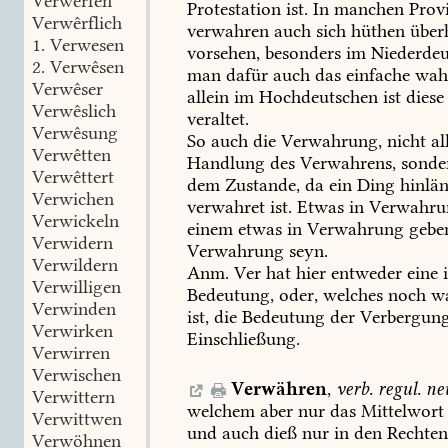
Verwêrfen
Protestation
ist.
In
manchen
Prov
Verwêrflich
verwahren
auch
sich
hüthen
über
1.
Verwesen
vorsehen,
besonders
im
Niederdeu
2.
Verwêsen
man
dafür
auch
das
einfache
wah
Verwêser
allein
im
Hochdeutschen
ist
diese
Verwêslich
veraltet.
Verwêsung
So
auch
die
Verwahrung,
nicht
al
Verwêtten
Handlung
des
Verwahrens,
sonde
Verwêttert
dem
Zustande,
da
ein
Ding
hinlän
Verwichen
verwahret
ist.
Etwas
in
Verwahru
Verwickeln
einem
etwas
in
Verwahrung
gebe
Verwidern
Verwahrung
seyn.
Verwildern
Anm.
Ver
hat
hier
entweder
eine
i
Verwilligen
Bedeutung,
oder,
welches
noch
wa
Verwinden
ist,
die
Bedeutung
der
Verbergung
Verwirken
Einschließung.
Verwirren
Verwischen
Verwähren
,
verb.
regul.
neu
Verwittern
welchem
aber
nur
das
Mittelwort
Verwittwen
und
auch
dieß
nur
in
den
Rechte
Verwöhnen