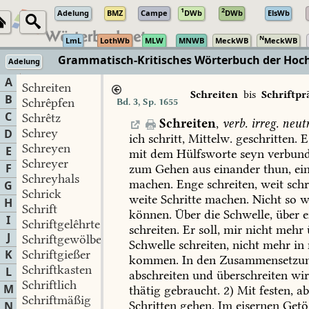
1
2
Adelung
BMZ
Campe
DWb
DWb
ElsWb
N
LmL
LothWb
MLW
MNWB
MeckWB
MeckWB
Grammatisch-Kritisches Wörterbuch der Hochd
Adelung
TextGrid
·
Zeno.org
A
Schreiten
Schreiten
bis
Schriftpr
B
Schrêpfen
Bd. 3, Sp. 1655
C
Schrêtz
Schreiten
,
verb.
irreg.
neutr
Schrey
D
ich
schritt,
Mittelw.
geschritten.
E
Schreyen
E
mit
dem
Hülfsworte
seyn
verbund
Schreyer
F
zum
Gehen
aus
einander
thun,
ei
Schreyhals
machen.
Enge
schreiten,
weit
schr
G
Schrick
weite
Schritte
machen.
Nicht
so
w
H
Schrift
können.
Über
die
Schwelle,
über
e
I
Schriftgelêhrte
schreiten.
Er
soll,
mir
nicht
mehr
J
Schriftgewölbe
Schwelle
schreiten,
nicht
mehr
in
K
Schriftgießer
kommen.
In
den
Zusammensetzu
Schriftkasten
L
abschreiten
und
überschreiten
wi
Schriftlich
M
thätig
gebraucht.
2)
Mit
festen,
ab
Schriftmäßig
Schritten
gehen.
Im
eisernen
Getö
N