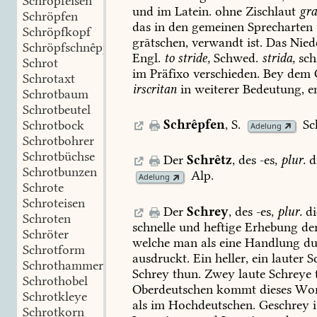
Schröpfeisen
und
im
Latein.
ohne
Zischlaut
gra
Schröpfen
das
in
den
gemeinen
Sprecharten
Schröpfkopf
grātschen,
verwandt
ist.
Das
Niede
Schröpfschnêpper
Engl.
to
stride,
Schwed.
strida,
sch
Schrot
im
Präfixo
verschieden.
Bey
dem
O
Schrotaxt
irscritan
in
weiterer
Bedeutung,
en
Schrotbaum
Schrotbeutel
Schrêpfen
,
S.
Sc
Schrotbock
Adelung
Schrotbohrer
Schrotbüchse
Der
Schrêtz
,
des
-es,
plur.
d
Schrotbunzen
Alp
.
Adelung
Schrote
Schroteisen
Der
Schrey
,
des
-es,
plur.
di
Schroten
schnelle
und
heftige
Erhebung
de
Schröter
welche
man
als
eine
Handlung
du
Schrotform
ausdruckt.
Ein
heller,
ein
lauter
Sc
Schrothammer
Schrey
thun.
Zwey
laute
Schreye
Schrothobel
Oberdeutschen
kommt
dieses
Wor
Schrotkleye
als
im
Hochdeutschen.
Geschrey
i
Schrotkorn