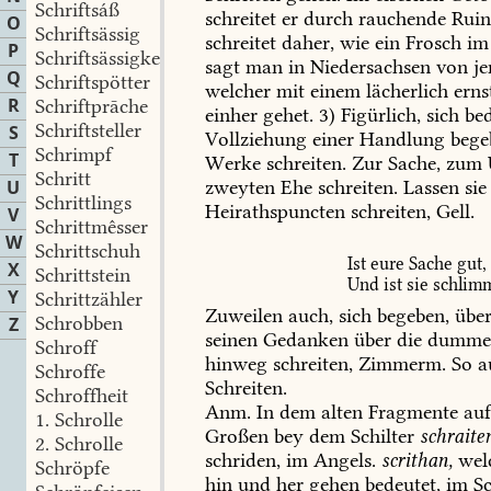
Schriftsáß
schreitet
er
durch
rauchende
Ruin
O
Schriftsässig
schreitet
daher,
wie
ein
Frosch
im
P
Schriftsässigkeit
sagt
man
in
Niedersachsen
von
je
Q
Schriftspötter
welcher
mit
einem
lächerlich
erns
R
Schriftprāche
einher
gehet.
3)
Figürlich,
sich
bed
Schriftsteller
S
Vollziehung
einer
Handlung
bege
Schrimpf
T
Werke
schreiten.
Zur
Sache,
zum
Schritt
zweyten
Ehe
schreiten.
Lassen
sie
U
Schrittlings
Heirathspuncten
schreiten,
Gell.
V
Schrittmêsser
W
Schrittschuh
Ist
eure
Sache
gut,
X
Schrittstein
Und
ist
sie
schlim
Y
Schrittzähler
Zuweilen
auch,
sich
begeben,
über
Schrobben
Z
seinen
Gedanken
über
die
dumm
Schroff
hinweg
schreiten,
Zimmerm.
So
a
Schroffe
Schreiten.
Schroffheit
Anm.
In
dem
alten
Fragmente
au
1.
Schrolle
Großen
bey
dem
Schilter
schraite
2.
Schrolle
schriden,
im
Angels.
scrithan,
wel
Schröpfe
hin
und
her
gehen
bedeutet,
im
Sc