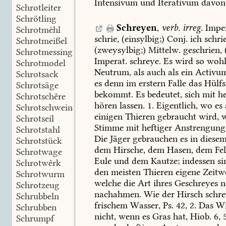
Intensivum
und
Iterativum
davon
Schrotleiter
Schrötling
Schreyen
,
verb.
irreg.
Imper
Schrotmèhl
schrie,
(einsylbig;)
Conj.
ich
schrie
Schrotmeißel
(zweysylbig;)
Mittelw.
geschrien,
Schrotmessing
Imperat.
schreye.
Es
wird
so
woh
Schrotmodel
Neutrum,
als
auch
als
ein
Activu
Schrotsack
es
denn
im
erstern
Falle
das
Hülfs
Schrotsäge
bekommt.
Es
bedeutet,
sich
mit
he
Schrotschêre
hören
lassen.
1.
Eigentlich,
wo
es
Schrotschwein
einigen
Thieren
gebraucht
wird,
w
Schrotseil
Stimme
mit
heftiger
Anstrengung
Schrotstahl
Die
Jäger
gebrauchen
es
in
diese
Schrotstück
dem
Hirsche,
dem
Hasen,
dem
Fe
Schrotwage
Eule
und
dem
Kautze;
indessen
si
Schrotwêrk
den
meisten
Thieren
eigene
Zeitw
Schrotwurm
welche
die
Art
ihres
Geschreyes
n
Schrotzeug
nachahmen.
Wie
der
Hirsch
schre
Schrubbeln
frischem
Wasser,
Ps.
42,
2.
Das
Wi
Schrubben
nicht,
wenn
es
Gras
hat,
Hiob.
6,
5
Schrumpf