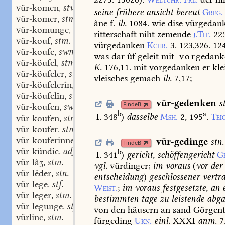
vür-komen
stv.
,
seine
frühere
ansicht
bereut
Greg.
vür-komer
stm.
,
âne
f.
ib.
1084.
wie
dise
vürgedan
vür-komunge
stf.
,
ritterschaft
niht
zemende
j.Tit.
22
vür-kouf
stm.
,
vürgedanken
Kchr.
3.
123,326.
124
vür-koufe
swm.
,
was
dar
ûf
geleit
mit
vor
gedank
vür-köufel
stm.
,
K.
176,11.
mit
vorgedanken
er
kle
vür-köufeler
stm.
,
vleisches
gemach
ib.
7,17
;
vür-köufelerîn
stf.
,
vür-köufelîn
stf.
,
vür-gedenken
s
FindeB
vür-koufen
swv.
,
b
a
I. 348
)
dasselbe
Msh.
2,
195
.
Tei
vür-koufen
stn.
,
vür-koufer
stm.
,
vür-kouferinne
stf.
,
vür-gedinge
stn.
FindeB
vür-kündic
adj.
,
b
I. 341
)
gericht,
schöffengericht
G
vür-lâʒ
stm.
,
vgl.
vürdinger;
im
voraus
(
vor
der
vür-lëder
stn.
,
entscheidung
)
geschlossener
vertr
vür-lege
stf.
,
Weist.
;
im
voraus
festgesetzte,
an
vür-leger
stm.
,
bestimmten
tage
zu
leistende
abga
vür-legunge
stf.
,
von
den
häusern
an
sand
Görgen
vürlinc
stm.
,
fürgeding
Ukn.
einl.
XXXI
anm.
7