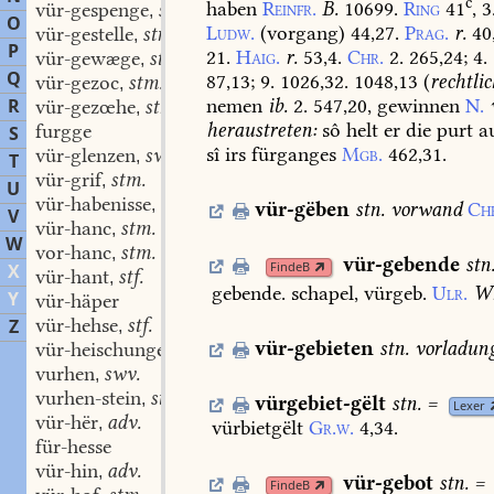
c
haben
Reinfr.
B.
10699.
Ring
41
,
3
vür-gespenge
stn.
,
O
Ludw.
(vorgang)
44,27.
Prag.
r.
40
vür-gestelle
stn.
,
P
21.
Haig.
r.
53,4.
Chr.
2.
265,24;
4.
vür-gewæge
stn.
,
Q
87,13;
9.
1026,32.
1048,13
(
rechtli
vür-gezoc
stm.
,
R
nemen
ib.
2.
547,20,
gewinnen
N.
vür-gezœhe
stn.
,
heraustreten:
sô
helt
er
die
purt
a
furgge
S
sî
irs
fürganges
Mgb.
462,31.
vür-glenzen
swv.
,
T
vür-grif
stm.
,
U
vür-habenisse
stn.
,
vür-gëben
stn.
vorwand
Ch
V
vür-hanc
stm.
,
W
vor-hanc
stm.
,
vür-gebende
stn
FindeB
X
vür-hant
stf.
,
gebende.
schapel,
vürgeb.
Ulr.
W
Y
vür-häper
vür-hehse
stf.
Z
,
vür-gebieten
stn.
vorladun
vür-heischunge
stf.
,
vurhen
swv.
,
vurhen-stein
stm.
,
vürgebiet-gëlt
stn.
=
Lexer
vür-hër
adv.
,
vürbietgëlt
Gr.w.
4,34.
für-hesse
vür-hin
adv.
,
vür-gebot
stn.
=
FindeB