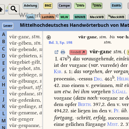
1
2
Adelung
BMZ
Campe
DWb
DWb
ElsWb
N
LmL
LothWb
MLW
MNWB
MeckWB
MeckWB
Mittelhochdeutsches Handwörterbuch von Mat
Lexer
A
vür-ganc
stm.
,
vür-ganc
,
stm.
bis
vor-h
B
stm.
vür-gëben
stn.
Bd. 3, Sp. 598
,
C
vür-gebende
stn.
,
vür-ganc
stm.
(
FindeB
vür-gebieten
stn.
D
,
b
I. 476
)
das
vorausgehende,
einlei
vürgebiet-gëlt
stn.
,
E
ist
der
vurganc
(
var.
vurrede)
der
vür-gebot
stn.
,
F
Ksr.
s.
1
;
das
vorgehen,
der
vorgan
vür-gebüege
stn.
,
G
b
processio,
-cessus
Dfg.
461
.
Helbl
vür-gëbunge
stf.
,
H
42.
zuo
einem
v.
gewinnen,
mit
ei
vür-geburt
stf.
,
um
etw.
bei
ihm
vorgehen
S.Gall.
I
vür-gedanc
stm.
,
vorganc
(
dazu
noch:
vorganc
ze
d
J
vür-gedenken
stn.
,
dem
opfer
Berth.
397,2.
den
v.
ver
K
vür-gedinge
stn.
,
494,22.
sie
lieʒen
im
den
v.
Pf.
üb.
vür-genæme
adj.
L
,
fortgang,
-schritt,
erfolg,
successus
vür-genger
M
eime
gelîchen
fürgange
Myst.
2.
37
vür-gespanne
stn.
,
N