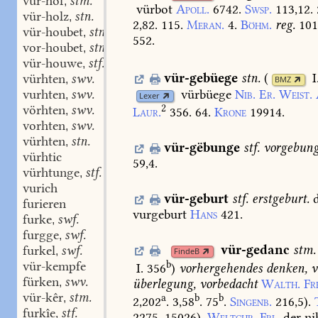
vür-hof
stm.
,
vürbot
Apoll.
6742.
Swsp.
113,12.
vür-holz
stn.
,
2,82.
115.
Meran.
4.
Böhm.
reg.
10
vür-houbet
stn.
,
552.
vor-houbet
stn.
,
vür-houwe
stf.
,
vür-gebüege
stn.
(
I
vürhten
swv.
,
BMZ
vürbüege
Nib.
Er.
Weist.
vurhten
swv.
,
Lexer
vörhten
swv.
2
,
Laur.
356.
64.
Krone
19914.
vorhten
swv.
,
vürhten
stn.
,
vür-gëbunge
stf.
vorgebung
vürhtic
59,4.
vürhtunge
stf.
,
vurich
vür-geburt
stf.
erstgeburt.
furieren
vurgeburt
Hans
421.
furke
swf.
,
furgge
swf.
,
vür-gedanc
stm.
furkel
swf.
,
FindeB
b
vür-kempfe
I. 356
)
vorhergehendes
denken,
v
fürken
swv.
überlegung,
vorbedacht
Walth.
Fr
,
vür-kêr
stm.
a
b
b
,
2,202
.
3,58
.
75
.
Singenb.
216,5
).
furkîe
stf.
,
2275.
15026).
Weltchr.
Frl.
der
ni