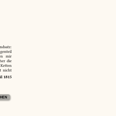
ndsatz:
genteil
en mir
er die
 Ketten
t nicht
il 1815