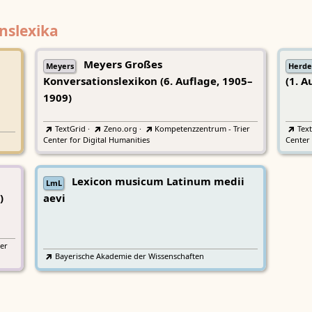
nslexika
Meyers Großes
Meyers
Herde
Konversationslexikon (6. Auflage, 1905–
(1. A
1909)
TextGrid
·
Zeno.org
·
Kompetenzzentrum - Trier
Tex
Center for Digital Humanities
Center 
Lexicon musicum Latinum medii
LmL
)
aevi
er
Bayerische Akademie der Wissenschaften