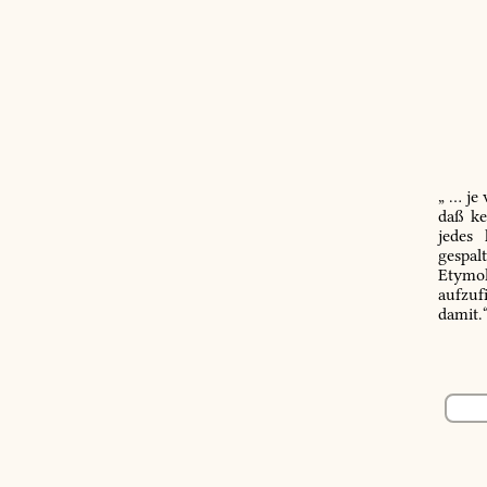
„ … je
daß ke
jedes
gespal
Etymol
aufzuf
damit.